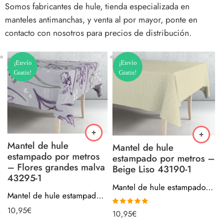
Somos fabricantes de hule, tienda especializada en
manteles antimanchas, y venta al por mayor, ponte en
contacto con nosotros para precios de distribución.
¡Envío
¡Envío
Gratis!
Gratis!
Mantel de hule
Mantel de hule
estampado por metros
estampado por metros –
– Flores grandes malva
Beige Liso 43190-1
43295-1
Mantel de hule estampado por metros – Beige Liso 43190-1
Mantel de hule estampado por metros – Flores grandes malva 43295-1
10,95
€
Valorado con
10,95
€
5.00
de 5