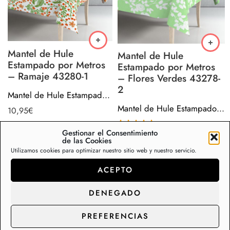
Mantel de Hule
Mantel de Hule
Estampado por Metros
Estampado por Metros
– Ramaje 43280-1
– Flores Verdes 43278-
2
Mantel de Hule Estampado por Metros – Ramaje 43280-1
Mantel de Hule Estampado por Metros – Flores Verdes 43278-2
10,95
€
Gestionar el Consentimiento
Valorado con
10,95
€
de las Cookies
5.00
de 5
Utilizamos cookies para optimizar nuestro sitio web y nuestro servicio.
ACEPTO
DENEGADO
Ver colección completa
PREFERENCIAS
Un mantel para los que a la hora de sentarse a la mesa