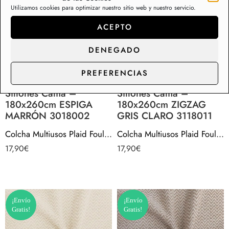
Utilizamos cookies para optimizar nuestro sitio web y nuestro servicio.
ACEPTO
DENEGADO
Colcha Multiusos Plaid
Colcha Multiusos Plaid
PREFERENCIAS
Foulard para Sofá
Foulard para Sofá
Sillones Cama –
Sillones Cama –
180x260cm ESPIGA
180x260cm ZIGZAG
MARRÓN 3018002
GRIS CLARO 3118011
Colcha Multiusos Plaid Foulard para Sofá Sillones Cama – 180x260cm ESPIGA MARRÓN 3018002
Colcha Multiusos Plaid Foulard para Sofá Sillones Cama – 180x260cm ZIGZAG GRIS CLARO 3118011
17,90
€
17,90
€
¡Envío
¡Envío
Gratis!
Gratis!