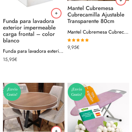
Mantel Cubremesa
Cubrecamilla Ajustable
Funda para lavadora
Transparente 80cm
exterior impermeable
Mantel Cubremesa Cubrecamilla Ajustable Transparente 80cm
carga frontal – color
blanco
9,95
€
Valorado con
Funda para lavadora exterior impermeable carga frontal – color blanco
5.00
de 5
15,95
€
SOLD OUT
¡Envío
¡Envío
Gratis!
Gratis!