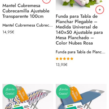
Mantel Cubremesa
Cubrecamilla Ajustable
Funda para Tabla de
Transparente 100cm
Planchar Plegable –
Mantel Cubremesa Cubrecamilla Ajustable Transparente 100cm
Medida Universal de
140×50 Ajustable para
14,95
€
Mesa Planchado –
Color Nubes Rosa
Funda para Tabla de Planchar Plegable – Medida Universal de 140×50 Ajustable para Mesa Planchado – Color Nubes Rosa
13,95
€
Valorado con
5.00
de 5
SOLD OUT
¡Envío
¡Envío
Gratis!
Gratis!