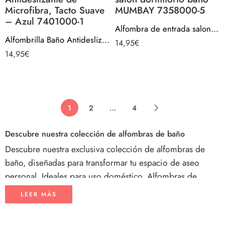
Microfibra, Tacto Suave
MUMBAY 7358000-5
– Azul 7401000-1
Alfombra de entrada salon dormitorio baño MUMBAY 7358000-5
Alfombrilla Baño Antideslizante de Microfibra, Tacto Suave – Azul 7401000-1
14,95
€
14,95
€
1
2
…
4
Descubre nuestra colección de alfombras de baño
Descubre nuestra exclusiva colección de alfombras de
baño, diseñadas para transformar tu espacio de aseo
personal. Ideales para uso doméstico. Alfombras de
algodón, sintéticas, de tejidos naturales… Decora tu baño
LEER MÁS
con modernos y originales diseños, también básicos en
tonos neutros. Con calidad y estampación óptimas para