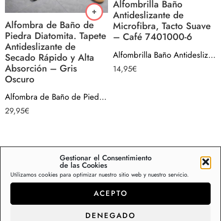
Alfombrilla Baño
Antideslizante de
Alfombra de Baño de
Microfibra, Tacto Suave
Piedra Diatomita. Tapete
– Café 7401000-6
Antideslizante de
Alfombrilla Baño Antideslizante de Microfibra, Tacto Suave – Café 7401000-6
Secado Rápido y Alta
Absorción – Gris
14,95
€
Oscuro
Alfombra de Baño de Piedra Diatomita. Tapete Antideslizante de Secado Rápido y Alta Absorción – Gris Oscuro
29,95
€
Gestionar el Consentimiento
¡Envío
¡Envío
de las Cookies
Gratis!
Gratis!
Utilizamos cookies para optimizar nuestro sitio web y nuestro servicio.
ACEPTO
DENEGADO