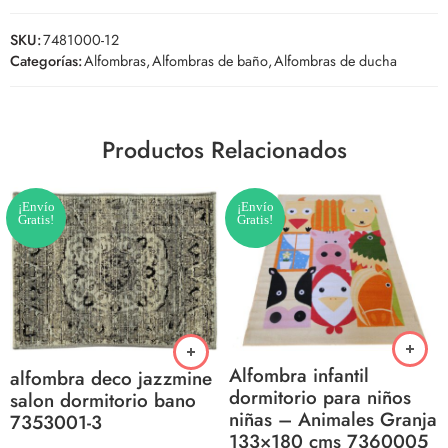
SKU:
7481000-12
Categorías:
Alfombras
,
Alfombras de baño
,
Alfombras de ducha
Productos Relacionados
¡Envío
¡Envío
Gratis!
Gratis!
Alfombra infantil
alfombra deco jazzmine
dormitorio para niños
salon dormitorio bano
niñas – Animales Granja
7353001-3
133×180 cms 7360005