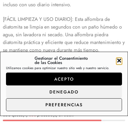
incluso con uso diario intensivo.
[FÁCIL LIMPIEZA Y USO DIARIO]: Esta alfombra de
diatomita se limpia en segundos con un paño húmedo o
agua, sin lavadora ni secado. Una alfombra piedra
diatomita práctica y eficiente que reduce mantenimiento y
se mantiene como nueva durante más tiempo.
Gestionar el Consentimiento
de las Cookies
[DISEÑO MODERNO Y ACCESORIO DE BAÑO DE
Utilizamos cookies para optimizar nuestro sitio web y nuestro servicio.
LUJO]: Con estética minimalista, esta alfombra baño
ACEPTO
diatomita encaja como uno de los mejores accesorios
para bañera de lujo. Ideal como alfombra ducha o
DENEGADO
alfombra de baño diatomita, combina funcionalidad,
elegancia y tecnología natural.
PREFERENCIAS
Sólo queda(n)
853
producto(s) en stock.