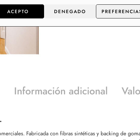
ACEPTO
DENEGADO
PREFERENCIA
n
Información adicional
Valo
.
merciales. Fabricada con fibras sintéticas y backing de goma 