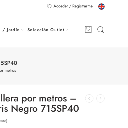
Acceder / Registrarme
 / Jardín
Selección Outlet
715SP40
por metros
llera por metros –
ris Negro 715SP40
ente)