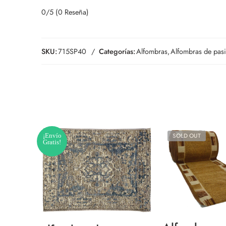
0/5
(0 Reseña)
SKU:
715SP40
Categorías:
Alfombras
,
Alfombras de pasi
¡Envío
SOLD OUT
Gratis!