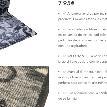
7,95
€
5.00
de 5 en
base a
valoración de
✅ Alfombra vendida por metros
un cliente
producto. Enviamos todos los met
✅ Fabricada con fibras sintét
en poliamida de alta calidad evita
partículas de polvo caen primero 
con una aspiradora.
✅ IMPORTANTE: La parte corta
largo sí tiene costura con refuerz
✅ Material duradero, asequible
moho, polillas y manchas. Las pr
perfecta para zonas de alto tráfico
✅ Esta alfombra tiene la cert
de su familia.