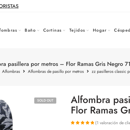
ORISTAS
fombras
Baño
Cortinas
Tejidos
Hogar
Césped
ra pasillera por metros – Flor Ramas Gris Negro 
Alfombras
Alfombras de pasillo por metros
zz pasilleros classic 
Alfombra pasi
SOLD OUT
Flor Ramas G
(
1
valoración de cli
Valorado con
1