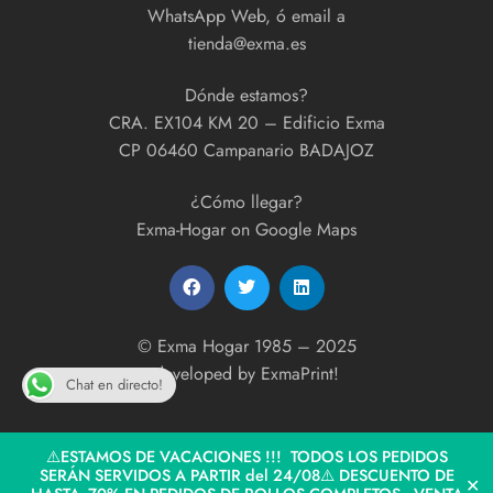
WhatsApp Web, ó email a
tienda@exma.es
Dónde estamos?
CRA. EX104 KM 20 – Edificio Exma
CP 06460 Campanario BADAJOZ
¿Cómo llegar?
Exma-Hogar on Google Maps
© Exma Hogar 1985 – 2025
developed by
ExmaPrint!
Chat en directo!
⚠️ESTAMOS DE VACACIONES !!! TODOS LOS PEDIDOS
SERÁN SERVIDOS A PARTIR del 24/08⚠️ DESCUENTO DE
✕