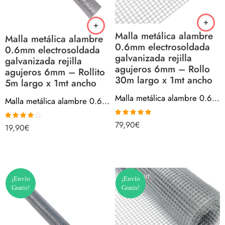
Malla metálica alambre
Malla metálica alambre
0.6mm electrosoldada
0.6mm electrosoldada
galvanizada rejilla
galvanizada rejilla
agujeros 6mm – Rollo
agujeros 6mm – Rollito
30m largo x 1mt ancho
5m largo x 1mt ancho
Malla metálica alambre 0.6mm electrosoldada galvanizada rejilla agujeros 6mm – Rollo 30m largo x 1mt ancho
Malla metálica alambre 0.6mm electrosoldada galvanizada rejilla agujeros 6mm – Rollito 5m largo x 1mt ancho
79,90
€
Valorado con
19,90
€
Valorado
5.00
de 5
con
4.00
de 5
SOLD OUT
¡Envío
¡Envío
Gratis!
Gratis!