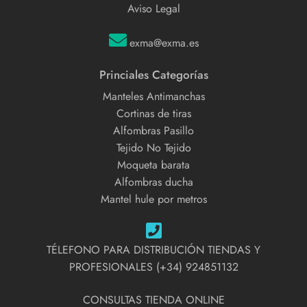
Aviso Legal
malla. Algunos de los usos más comunes son:
exma@exma.es
Cercar y delimitar terrenos, jardines, huertos, pistas deportivas, etc.
Proteger cultivos, animales y personas de plagas, depredadores o
Princiales Categorías
intrusos.
Fabricar jaulas, trampas, cestas, etc.
Manteles Antimanchas
Reforzar el hormigón en obras de construcción.
Cortinas de tiras
Decorar espacios exteriores o interiores.
Alfombras Pasillo
Tejido No Tejido
La malla metálica es un material resistente, duradero y
Moqueta barata
versátil que se adapta a diferentes necesidades y
Alfombras ducha
proyectos.
Mantel hule por metros
Somos distribuidores de malla metálica electrosoldada en
rollos.
TÉLEFONO PARA DISTRIBUCIÓN TIENDAS Y
PROFESIONALES (+34) 924851132
CONSULTAS TIENDA ONLINE