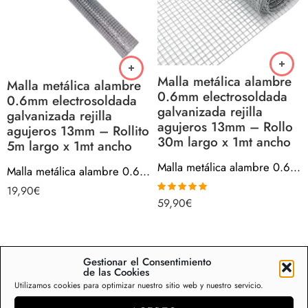
Malla metálica alambre
Malla metálica alambre
0.6mm electrosoldada
0.6mm electrosoldada
galvanizada rejilla
galvanizada rejilla
agujeros 13mm – Rollo
agujeros 13mm – Rollito
30m largo x 1mt ancho
5m largo x 1mt ancho
Malla metálica alambre 0.6mm electrosoldada galvanizada rejilla agujeros 13mm – Rollo 30m largo x 1mt ancho
Malla metálica alambre 0.6mm electrosoldada galvanizada rejilla agujeros 13mm – Rollito 5m largo x 1mt ancho
19,90
€
59,90
€
Valorado con
5.00
de 5
Gestionar el Consentimiento
Malla metálica en rollos
de las Cookies
Utilizamos cookies para optimizar nuestro sitio web y nuestro servicio.
La malla metálica galvanizada electrosoldada es un