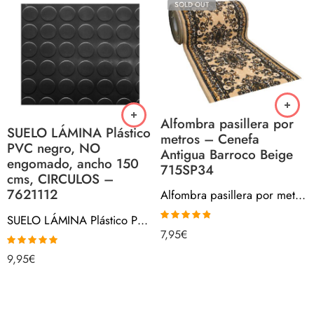
SOLD OUT
Alfombra pasillera por
SUELO LÁMINA Plástico
metros – Cenefa
PVC negro, NO
Antigua Barroco Beige
engomado, ancho 150
715SP34
cms, CIRCULOS –
7621112
Alfombra pasillera por metros – Cenefa Antigua Barroco Beige 715SP34
SUELO LÁMINA Plástico PVC negro, NO engomado, ancho 150 cms, CIRCULOS – 7621112
Valorado
7,95
€
con
4.80
de
5
Valorado con
9,95
€
5.00
de 5