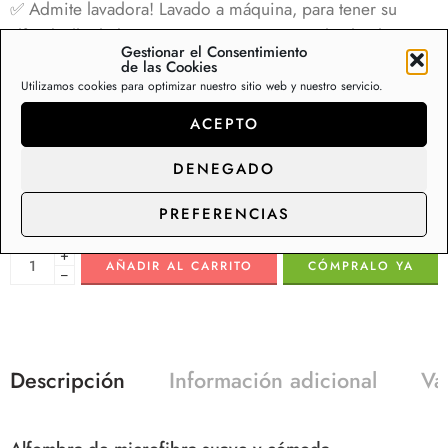
✅ Admite lavadora! Lavado a máquina, para tener su
alfombrilla de baño siempre como nueva desde el primer
Gestionar el Consentimiento
día. Nuestra a
lfombrilla ducha absorbente han sido
de las Cookies
probadas para ser lavables a máquina y mantendrán su
Utilizamos cookies para optimizar nuestro sitio web y nuestro servicio.
suavidad y absorbencia como nuevas después de
ACEPTO
innumerables ciclos de lavado.
DENEGADO
Sólo queda(n)
18
producto(s) en stock.
PREFERENCIAS
+
AÑADIR AL CARRITO
CÓMPRALO YA
−
Descripción
Información adicional
Va