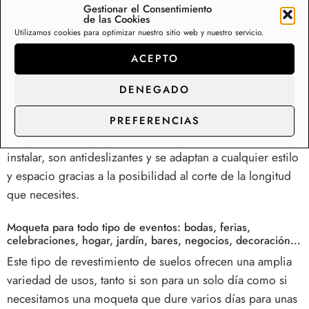
Gestionar el Consentimiento
de las Cookies
Moqueta barata para eventos por metros y rollos
Utilizamos cookies para optimizar nuestro sitio web y nuestro servicio.
Moqueta barata por metros, sin soporte de goma
ACEPTO
(backing). Venta por metros continuos y rollos completos.
La alfombra moqueta está indicada
para salones y
DENEGADO
dormitorios y jardín y terrazas
. Fácil instalación.
Revestimiento de suelos en diferentes materiales,
PREFERENCIAS
grosores y diseños. Las moquetas son muy fáciles de
instalar, son antideslizantes y se adaptan a cualquier estilo
y espacio gracias a la posibilidad al corte de la longitud
que necesites.
Moqueta para todo tipo de eventos
: bodas, ferias,
celebraciones, hogar, jardín, bares, negocios, decoración…
Este tipo de revestimiento de suelos ofrecen una amplia
variedad de usos, tanto si son para un solo día como si
necesitamos una moqueta que dure varios días para unas