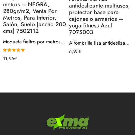
metros – NEGRA,
antideslizante multiusos,
280gr/m2, Venta Por
protector base para
Metros, Para Interior,
cajones o armarios –
Salón, Suelo [ancho 200
yoga fitness Azul
cms] 7502112
707S003
Moqueta fieltro por metros – NEGRA, 280gr/m2, Venta Por Metros, Para Interior, Salón, Suelo [ancho 200 cms] 7502112
Alfombrilla lisa antideslizante multiusos, protector base para cajones o armarios – yoga fitness Azul 707S003
6,95
€
Valorado con
11,95
€
5.00
de 5