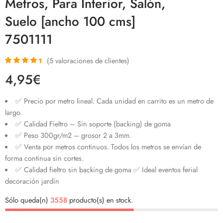
Metros, Para Interior, Salón,
Suelo [ancho 100 cms]
7501111
(
5
valoraciones de clientes)
Valorado
5
4,95
€
con
4.60
de
5 en base a
valoraciones
✅ Precio por metro lineal. Cada unidad en carrito es un metro de
de clientes
largo.
✅ Calidad Fieltro – Sin soporte (backing) de goma
✅ Peso 300gr/m2 – grosor 2 a 3mm.
✅ Venta por metros continuos. Todos los metros se envían de
forma continua sin cortes.
✅ Calidad fieltro sin backing de goma ✅ Ideal eventos ferial
decoración jardín
Sólo queda(n)
3558
producto(s) en stock.