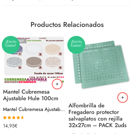
Productos Relacionados
SOLD OUT
¡Envío
¡Envío
Gratis!
Gratis!
Mantel Cubremesa
Ajustable Hule 100cm
Alfombrilla de
Mantel Cubremesa Ajustable Hule 100cm
Fregadero protector
salvaplatos con rejilla
32x27cm – PACK 2uds
Valorado
14,95
€
con
4.50
de
5