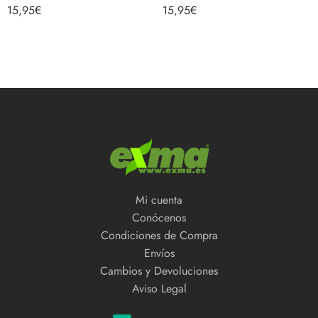
Valorado con
Valorado
15,95
€
15,95
€
5.00
de 5
con
4.33
de
5
Mi cuenta
Conócenos
Condiciones de Compra
Envíos
Cambios y Devoluciones
Aviso Legal