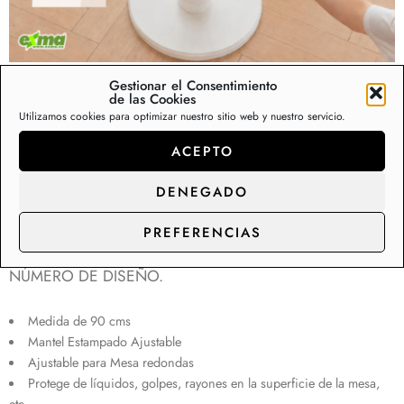
Gestionar el Consentimiento
de las Cookies
Mantel Cubremesa Ajustable
Utilizamos cookies para optimizar nuestro sitio web y nuestro servicio.
Hule 90cm
ACEPTO
(
9
valoraciones de clientes)
DENEGADO
Valorado
9
14,95
€
con
4.56
de
5 en base a
PREFERENCIAS
valoraciones
INDIQUE EN OBSERVACIONES DE PEDIDO EL
de clientes
NÚMERO DE DISEÑO.
Medida de 90 cms
Mantel Estampado Ajustable
Ajustable para Mesa redondas
Protege de líquidos, golpes, rayones en la superficie de la mesa,
etc…