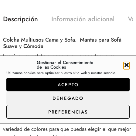
Descripción
Información adicional
Va
Colcha Multiusos Cama y Sofa. Mantas para Sofá
Suave y Cómoda
Imagina una colcha super suave y acogedora para
Gestionar el Consentimiento
decorar tu sofá ó cama y hacerla aún más cómodo. Esta
de las Cookies
colcha está hecha de un tejido suave al tacto, perfecto
Utilizamos cookies para optimizar nuestro sitio web y nuestro servicio.
para acurrucarte en las tardes frías viendo tu serie
ACEPTO
favorita.
DENEGADO
Su diseño es sencillo pero elegante, con una colección
PREFERENCIAS
de estampados que le da un toque moderno a cualquier
sala de estar o dormitorio. Además, viene en una
variedad de colores para que puedas elegir el que mejor