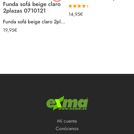
Funda sofá beige claro
2plazas 0710121
Valorado
14,95
€
con
4.33
de
5
Funda sofá beige claro 2plazas 0710121
19,95
€
Mi cuenta
Conócenos