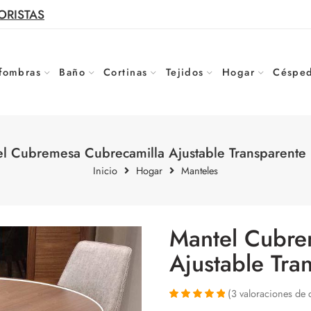
ORISTAS
fombras
Baño
Cortinas
Tejidos
Hogar
Césped
l Cubremesa Cubrecamilla Ajustable Transparent
Inicio
Hogar
Manteles
Mantel Cubre
Ajustable Tr
(
3
valoraciones de c
Valorado con
3