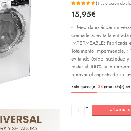
(
1
valoración de cli
Valorado con
1
15,95
€
5.00
de 5 en
base a
valoración de
✅ Medida estándar universa
un cliente
cremallera, evita la entrad
IMPERMEABLE: Fabricada en 
Totalmente impermeable.
✅ 
evitando óxido, suciedad y 
material 100% hule imperm
renovar el aspecto de su la
Sólo queda(n)
33
producto(s) en 
+
AÑADIR A
−