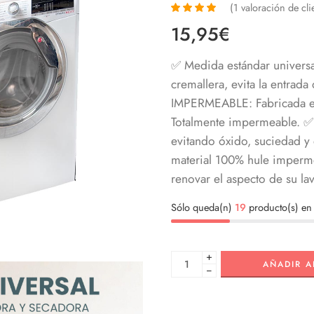
(
1
valoración de cli
Valorado
1
15,95
€
con
4.00
de 5 en
base a
✅ Medida estándar universa
valoración
de un
cremallera, evita la entrad
cliente
IMPERMEABLE: Fabricada en 
Totalmente impermeable.
✅ 
evitando óxido, suciedad y 
material 100% hule imperm
renovar el aspecto de su la
Sólo queda(n)
19
producto(s) en 
+
AÑADIR A
−