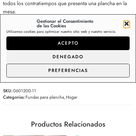
todos los contratiempos que presenta una plancha en la
mesa.
Gestionar el Consentimiento
Somos distribuidores de Fundas de planchar,
de las Cookies
Utilizamos cookies para optimizar nuestro sitio web y nuestro servicio.
contacta con nosotros para precios mayoristas,
tiendas y distribución.
ACEPTO
0/5
(0 Reseña)
DENEGADO
0/5
(0 Reseña)
PREFERENCIAS
SKU:
0601200-11
Categorías:
Fundas para plancha
,
Hogar
Productos Relacionados