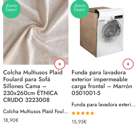
¡Envío
¡Envío
Gratis!
Gratis!
Colcha Multiusos Plaid
Funda para lavadora
Foulard para Sofá
exterior impermeable
Sillones Cama –
carga frontal – Marrón
230x260cm ÉTNICA
0501001-5
CRUDO 3223008
Funda para lavadora exterior impermeable carga frontal – Marrón 0501001-5
Colcha Multiusos Plaid Foulard para Sofá Sillones Cama – 230x260cm ÉTNICA CRUDO 3223008
18,90
€
Valorado con
15,95
€
5.00
de 5