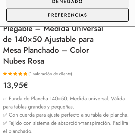
DENEGADO
PREFERENCIAS
Funda para Tabla de Planchar
Plegable – Medida Universal
de 140×50 Ajustable para
Mesa Planchado – Color
Nubes Rosa
(
1
valoración de cliente)
Valorado con
1
13,95
€
5.00
de 5 en
base a
valoración de
✅ Funda de Plancha 140×50. Medida universal. Válida
un cliente
para tablas grandes y pequeñas.
✅ Con cuerda para ajuste perfecto a su tabla de plancha.
✅ Tejido con sistema de absorción-transpiración. Facilita
el planchado.