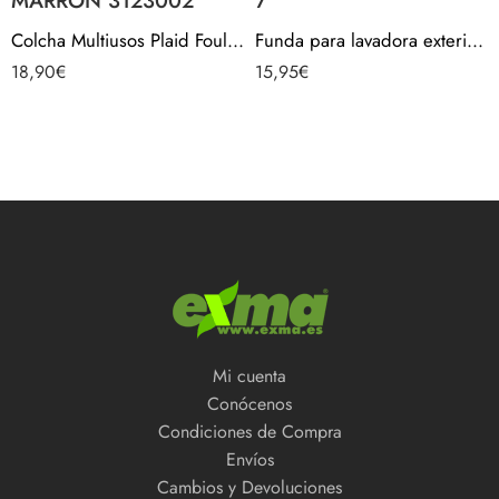
MARRÓN 3123002
7
Colcha Multiusos Plaid Foulard para Sofá Sillones Cama – 230x260cm ZIGZAG MARRÓN 3123002
Funda para lavadora exterior impermeable carga frontal – Rameado Gris 0501001-7
18,90
€
15,95
€
Mi cuenta
Conócenos
Condiciones de Compra
Envíos
Cambios y Devoluciones