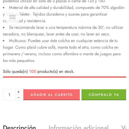
podemos utilizar en sofá de 3 plazas o cama de 135 y 150.
Material de alta calidad y durabilidad, compuesto de 70% algodón
y 30% poliéster. Tejidos duraderos y suaves para garantizar
comodidad y resistencia.
Se recomienda lavar a una temperatura máxima de 30º, no utilizar
secadora, no blanquear, lavar antes de usar, no lavar en seco.
Multiusos: Puedes usar ésta colcha en cualquier estancia de tu
hogar. Como plaid cubre sofá, manta todo el año, como colcha en
primavera / verano, incluso como alfombra o manta de juegos para
los más pequeños.
Sólo queda(n)
100
producto(s) en stock.
+
AÑADIR AL CARRITO
CÓMPRALO YA
−
Descripción
Información adicional
Va