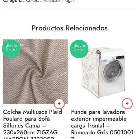
Categorías:
Colchas Multiusos
,
Hogar
Productos Relacionados
SOLD OUT
¡Envío
¡Envío
Gratis!
Gratis!
Colcha Multiusos Plaid
Funda para lavadora
Foulard para Sofá
exterior impermeable
Sillones Cama –
carga frontal –
230x260cm ZIGZAG
Rameado Gris 0501001-