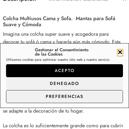
Colcha Multiusos Cama y Sofa. Mantas para Sofá
Suave y Cómoda
Imagina una colcha super suave y acogedora para
decorar tu sofá ó cama y hacerla aún más cómodo. Esta
colcha está hecha de un tejido suave al tacto, perfecto
Gestionar el Consentimiento
de las Cookies
para acurrucarte en las tardes frías viendo tu serie
Utilizamos cookies para optimizar nuestro sitio web y nuestro servicio.
favorita.
ACEPTO
Su diseño es sencillo pero elegante, con una colección
DENEGADO
de estampados que le da un toque moderno a cualquier
sala de estar o dormitorio. Además, viene en una
PREFERENCIAS
variedad de colores para que puedas elegir el que mejor
se adapte a la decoración de tu hogar.
La colcha es lo suficientemente grande como para cubrir