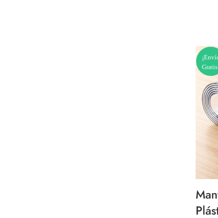
¡Enví
Gratis
Man
Plás