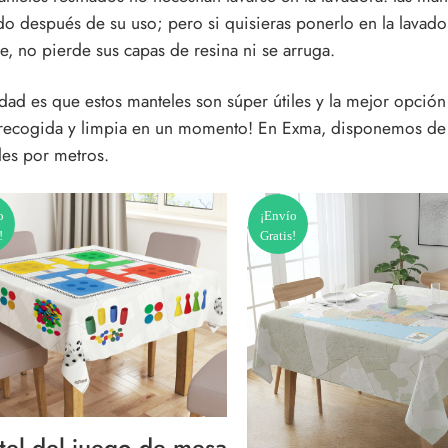
o después de su uso; pero si quisieras ponerlo en la lavad
, no pierde sus capas de resina ni se arruga.
dad es que estos manteles son súper útiles y la mejor opción
recogida y limpia en un momento! En Exma, disponemos de 
les por metros.
o
¡Envío
!
Gratis!
el del juego de mesa