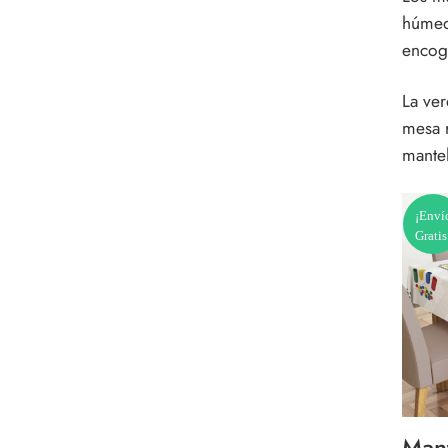
húmed
encoge
La ver
mesa 
mante
¡Enví
Gratis
Mant