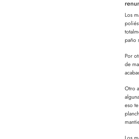
renun
Los ma
poliés
totalm
paño s
Por ot
de man
acabad
Otro a
alguna
eso te
planch
manti
Los ma