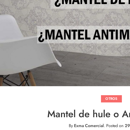
OTROS
Mantel de hule o A
By
Exma Comercial
.
Posted on
29