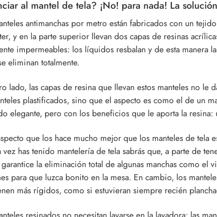
ciar al mantel de tela? ¡No! para nada! La solució
nteles antimanchas por metro están fabricados con un tejid
ter, y en la parte superior llevan dos capas de resinas acrílic
ente impermeables: los líquidos resbalan y de esta manera l
e eliminan totalmente.
ro lado, las capas de resina que llevan estos manteles no le 
teles plastificados, sino que el aspecto es como el de un ma
o elegante, pero con los beneficios que le aporta la resina: 
specto que los hace mucho mejor que los manteles de tela es
 vez has tenido mantelería de tela sabrás que, a parte de ten
 garantice la eliminación total de algunas manchas como el vin
es para que luzca bonito en la mesa. En cambio, los manteles
enen más rígidos, como si estuvieran siempre recién planch
nteles resinados no necesitan lavarse en la lavadora: las 