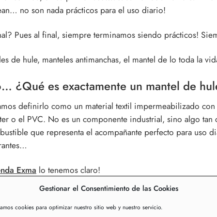
an… no son nada prácticos para el uso diario!
inal? Pues al final, siempre terminamos siendo prácticos! Si
es de hule, manteles antimanchas, el mantel de lo toda la v
ro…
¿Qué es exactamente un mantel de hul
mos definirlo como un material textil impermeabilizado con 
ter o el PVC. No es un componente industrial, sino algo tan 
bustible que representa el acompañante perfecto para uso di
urantes…
enda Exma
lo tenemos claro!
Gestionar el Consentimiento de las Cookies
nteles de hule por metro son una excelente solución para pro
a, nuestros manteles de vinilo de PVC se limpian fácilmente 
zamos cookies para optimizar nuestro sitio web y nuestro servicio.