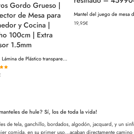
resinado – 45990
ros Gordo Grueso |
ector de Mesa para
edor y Cocina |
19,95
€
ho 100cm | Extra
sor 1.5mm
Mantel Lámina de Plástico transparente por metros Gordo Grueso | Protector de Mesa para Comedor y Cocina | Ancho 100cm | Extra Grosor 1.5mm
o con
€
5
manteles de hule? Sí, los de toda la vida!
es de tela, ganchillo, bordados, algodón, jacquard, y un sin
uier comida, en su primer uso…acaban directamente camino a 