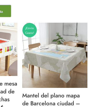
ta
¡Envío
Gratis!
de mesa
dad de
Mantel del plano mapa
chas
de Barcelona ciudad –