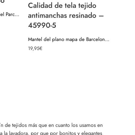
-6
Calidad de tela tejido
antimanchas resinado –
Mantel del juego de mesa del Parchís – Calidad de tela tejido antimanchas resinado – 45990-6
45990-5
Mantel del plano mapa de Barcelona ciudad – Calidad de tela tejido antimanchas resinado – 45990-5
19,95
€
fín de tejidos más que en cuanto los usamos en
la lavadora, por que por bonitos y elegantes