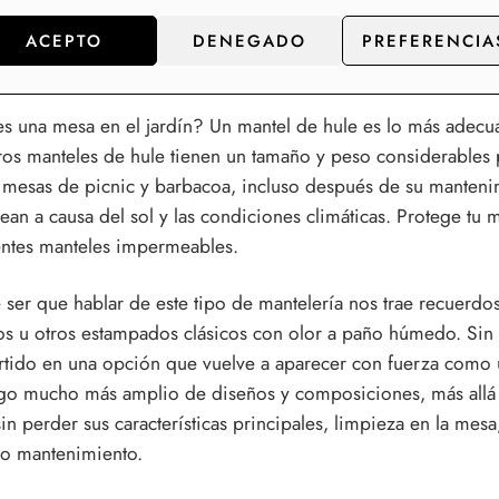
r, cenas con bebés, niños o adultos, y también para los jueg
meables también son adecuados para las personas mayores, 
ACEPTO
DENEGADO
PREFERENCIA
e los abuelos. También ofrecemos diseños especiales para n
s una mesa en el jardín? Un mantel de hule es lo más adecua
os manteles de hule tienen un tamaño y peso considerables pa
 mesas de picnic y barbacoa, incluso después de su mantenimi
ean a causa del sol y las condiciones climáticas. Protege tu 
entes manteles impermeables.
ser que hablar de este tipo de mantelería nos trae recuerdos
os u otros estampados clásicos con olor a paño húmedo. Sin 
tido en una opción que vuelve a aparecer con fuerza como u
go mucho más amplio de diseños y composiciones, más allá d
in perder sus características principales, limpieza en la me
lo mantenimiento.