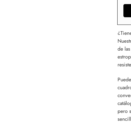
cocina
imper
casa d
¿Tiene
Nuestr
de las
estrop
resist
Puede 
cuadr
conver
catálo
pero s
sencil