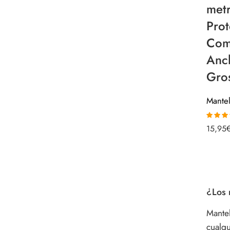
met
Prot
Com
Anc
Gro
Valorad
15,95
5.00
de 
¿Los 
Mantel
cualq