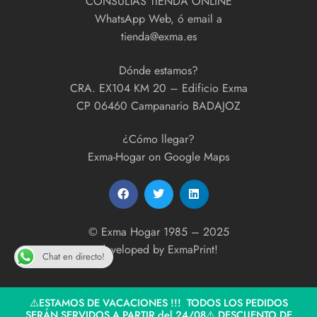
CONSULTAS TIENDA ONLINE
WhatsApp Web, ó email a
tienda@exma.es
Dónde estamos?
CRA. EX104 KM 20 – Edificio Exma
CP 06460 Campanario BADAJOZ
¿Cómo llegar?
Exma-Hogar on Google Maps
© Exma Hogar 1985 – 2025
developed by
ExmaPrint!
Chat en directo!
⚠️ESTAMOS DE VACACIONES !!! TODOS LOS PEDIDOS
SERÁN SERVIDOS A PARTIR del 24/08⚠️ DESCUENTO DE