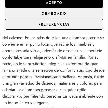
ACEPTO
transformar la entrada, la sala de estar o el dormitorio en
espacios mucho más cálidos y acogedores. En las
DENEGADO
entradas, una alfombra amplia no solo recibe a tus visitas
con un toque de estilo, sino que también ayuda a
PREFERENCIAS
mantener la limpieza al atrapar la suciedad y la humedad
del calzado. En las salas de estar, una alfombra grande se
convierte en el punto focal que reúne los muebles y
aporta armonía visual, además de ofrecer una superficie
confortable para relajarse o disfrutar en familia. Por su
parte, en los dormitorios, elegir una alfombra de gran
tamaño añade una sensación de confort y suavidad desde
el primer paso al levantarse cada mañana. Además, existe
una gran variedad de diseños, materiales y colores para
adaptar las alfombras grandes a cualquier estilo
decorativo, permitiendo personalizar cada ambiente con
un toque único y elegante.