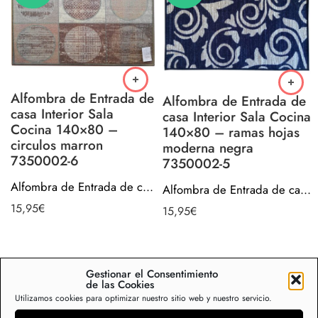
Alfombra de Entrada de
Alfombra de Entrada de
casa Interior Sala
casa Interior Sala Cocina
Cocina 140×80 –
140×80 – ramas hojas
circulos marron
moderna negra
7350002-6
7350002-5
Alfombra de Entrada de casa Interior Sala Cocina 140×80 – circulos marron 7350002-6
Alfombra de Entrada de casa Interior Sala Cocina 140×80 – ramas hojas moderna negra 7350002-5
15,95
€
15,95
€
Gestionar el Consentimiento
de las Cookies
Ver colección completa
Utilizamos cookies para optimizar nuestro sitio web y nuestro servicio.
Las
alfombras grandes
son el complemento ideal para