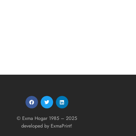
© Exma Hogar 1985 – 2025
developed by
ExmaPrint!