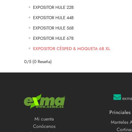
EXPOSITOR HULE 22B
EXPOSITOR HULE 44B
EXPOSITOR HULE 56B
EXPOSITOR HULE 67B
EXPOSITOR CÉSPED & MOQUETA 6B XL
0/5
(0 Reseña)
exm
Princiales
Mi cuenta
Manteles 
Conócenos
Cortinas