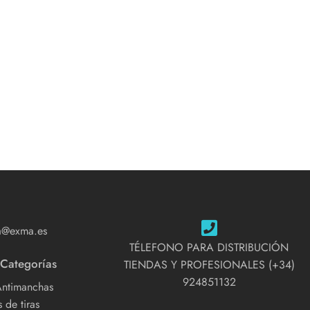
a@exma.es
TÉLEFONO PARA DISTRIBUCIÓN
 Categorías
TIENDAS Y PROFESIONALES (+34)
924851132
Antimanchas
 de tiras