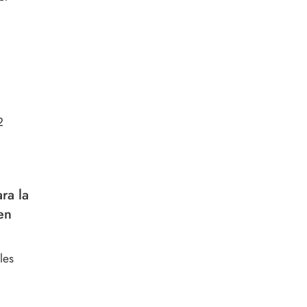
2
n
ra la
en
les