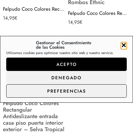
Rombos Ethnic
Felpudo Coco Colores Rectangular Antideslizante entrada casa piso puerta interior exterior – Macetas
Felpudo Coco Colores Rectangular Antideslizante entrada casa piso puerta interior exterior – Rombos Ethnic
14,95
€
14,95
€
Gestionar el Consentimiento
de las Cookies
Utilizamos cookies para optimizar nuestro sitio web y nuestro servicio.
¡Envío
Gratis!
ACEPTO
DENEGADO
PREFERENCIAS
Felpudo Coco Colores
Rectangular
Antideslizante entrada
casa piso puerta interior
exterior – Selva Tropical