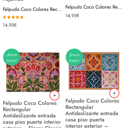
Felpudo Coco Colores Rectangular Antideslizante entrada casa piso puerta interior exterior – Flores Jardín
Felpudo Coco Colores Rectangular Antideslizante entrada casa piso puerta interior exterior – Nidos Pajaritos
14,95
€
Valorado con
14,95
€
5.00
de 5
¡Envío
¡Envío
Gratis!
Gratis!
Felpudo Coco Colores
Felpudo Coco Colores
Rectangular
Rectangular
Antideslizante entrada
Antideslizante entrada
casa piso puerta
casa piso puerta interior
interior exterior –