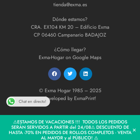
tienda@exma.es
Dónde estamos?
CRA. EX104 KM 20 – Edificio Exma
CP 06460 Campanario BADAJOZ
¿Cómo llegar?
Exma-Hogar on Google Maps
© Exma Hogar 1985 – 2025
developed by
ExmaPrint!
Chat en directo!
⚠️ESTAMOS DE VACACIONES !!! TODOS LOS PEDIDOS
SERÁN SERVIDOS A PARTIR del 24/08⚠️ DESCUENTO DE
✕
HASTA -70% EN PEDIDOS DE ROLLOS COMPLETOS · VENTA
AL MAYOR y al PÚBLICO! ⚠️
Tienda
Categorías
Buscar
Cesta