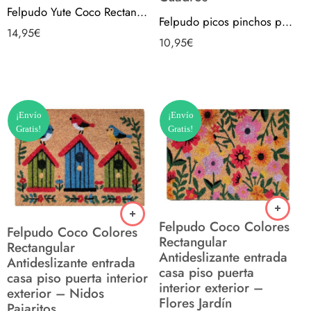
Felpudo Yute Coco Rectangular Antideslizante entrada casa piso puerta interior exterior – Liso Panamá
Felpudo picos pinchos puas goma antideslizante para casa piso puerta interior exterior | Cuadros
14,95
€
10,95
€
¡Envío
¡Envío
Gratis!
Gratis!
Felpudo Coco Colores
Felpudo Coco Colores
Rectangular
Rectangular
Antideslizante entrada
Antideslizante entrada
casa piso puerta
casa piso puerta interior
interior exterior –
exterior – Nidos
Flores Jardín
Pajaritos