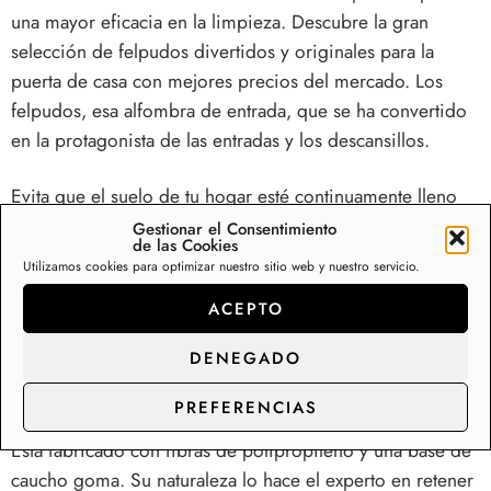
una mayor eficacia en la limpieza. Descubre la gran
selección de felpudos divertidos y originales para la
puerta de casa con mejores precios del mercado. Los
felpudos, esa alfombra de entrada, que se ha convertido
en la protagonista de las entradas y los descansillos.
Evita que el suelo de tu hogar esté continuamente lleno
de manchas, huellas y gotas colando tras la puerta uno de
Gestionar el Consentimiento
de las Cookies
nuestros felpudo de coco natural con relieve. Entradas
Utilizamos cookies para optimizar nuestro sitio web y nuestro servicio.
limpias, uso exterior e interior; retiene la suciedad y
ACEPTO
absorbe la humedad. Está fabricado con 100% coco
natural fijado a una base de caucho goma.
DENEGADO
Alfombras y felpudos para cocinas, entrada de casa,
PREFERENCIAS
exterior, terrazas, y patios
Está fabricado con fibras de polipropileno y una base de
caucho goma. Su naturaleza lo hace el experto en retener