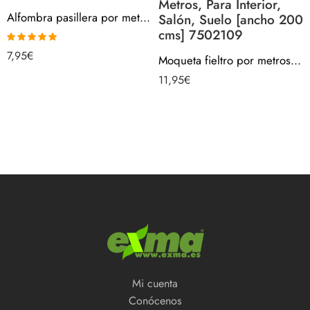
Metros, Para Interior,
Alfombra pasillera por metros – Rombos Rojos 715SP35
Salón, Suelo [ancho 200
cms] 7502109
Valorado con
7,95
€
Moqueta fieltro por metros – ROJA, 280gr/m2, Venta Por Metros, Para Interior, Salón, Suelo [ancho 200 cms] 7502109
5.00
de 5
11,95
€
Mi cuenta
Conócenos