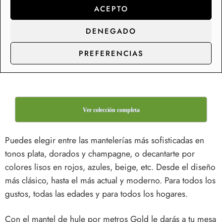
Mantel de hule damasco
ACEPTO
elegante navidad –
elegante – Beige
Violeta 40102-2
40102-1
DENEGADO
Mantel de hule damasco elegante navidad – Violeta 40102-2
Mantel de hule damasco elegante – Beige 40102-1
PREFERENCIAS
11,95
€
11,95
€
Ver colección completa
Puedes elegir entre las mantelerías más sofisticadas en
tonos plata, dorados y champagne, o decantarte por
colores lisos en rojos, azules, beige, etc. Desde el diseño
más clásico, hasta el más actual y moderno. Para todos los
gustos, todas las edades y para todos los hogares.
Con el mantel de hule por metros Gold le darás a tu mesa