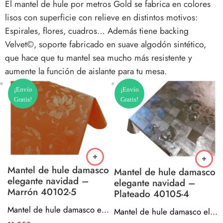
El mantel de hule por metros Gold se fabrica en colores
lisos con superficie con relieve en distintos motivos:
Espirales, flores, cuadros… Además tiene backing
Velvet©, soporte fabricado en suave algodón sintético,
que hace que tu mantel sea mucho más resistente y
aumente la función de aislante para tu mesa.
¡Envío
¡Envío
Gratis!
Gratis!
Mantel de hule damasco
Mantel de hule damasco
elegante navidad –
elegante navidad –
Marrón 40102-5
Plateado 40105-4
Mantel de hule damasco elegante navidad – Marrón 40102-5
Mantel de hule damasco elegante navidad – Plateado 40105-4