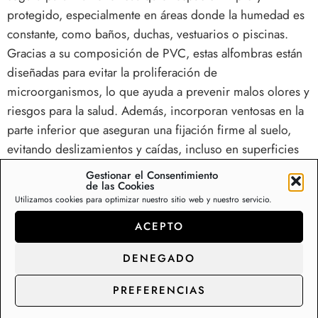
protegido, especialmente en áreas donde la humedad es
constante, como baños, duchas, vestuarios o piscinas.
Gracias a su composición de PVC, estas alfombras están
diseñadas para evitar la proliferación de
microorganismos, lo que ayuda a prevenir malos olores y
riesgos para la salud. Además, incorporan ventosas en la
parte inferior que aseguran una fijación firme al suelo,
evitando deslizamientos y caídas, incluso en superficies
mojadas. Este tipo de alfombra es fácil de limpiar,
Gestionar el Consentimiento
de las Cookies
resistente al desgaste y se adapta perfectamente a
Utilizamos cookies para optimizar nuestro sitio web y nuestro servicio.
cualquier ambiente, aportando seguridad y tranquilidad
tanto en el hogar como en espacios públicos. La
ACEPTO
combinación de propiedades antihongos y antibacterias
DENEGADO
con un sistema de adherencia eficaz convierte a estas
alfombras en una opción práctica y confiable para
PREFERENCIAS
quienes buscan máxima higiene y protección.