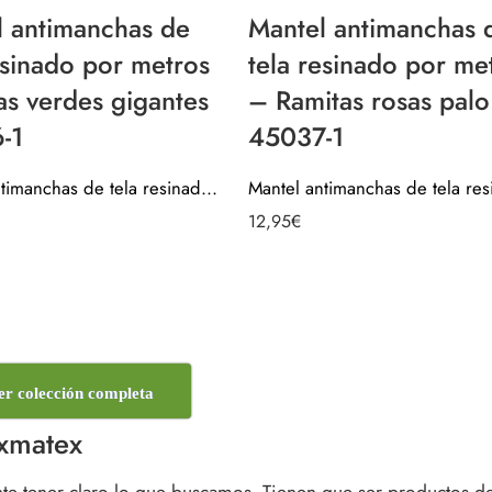
l antimanchas de
Mantel antimanchas 
esinado por metros
tela resinado por me
s verdes gigantes
– Ramitas rosas palo
-1
45037-1
Mantel antimanchas de tela resinado por metros – Hojas verdes gigantes 45036-1
12,95
€
er colección completa
Exmatex
nte tener claro lo que buscamos. Tienen que ser productos d