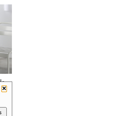
de
–
as
S