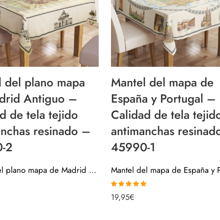
l del plano mapa
Mantel del mapa de
drid Antiguo –
España y Portugal –
d de tela tejido
Calidad de tela tejid
anchas resinado –
antimanchas resinad
-2
45990-1
Mantel del plano mapa de Madrid Antiguo – Calidad de tela tejido antimanchas resinado – 45990-2
Valorado con
19,95
€
5.00
de 5