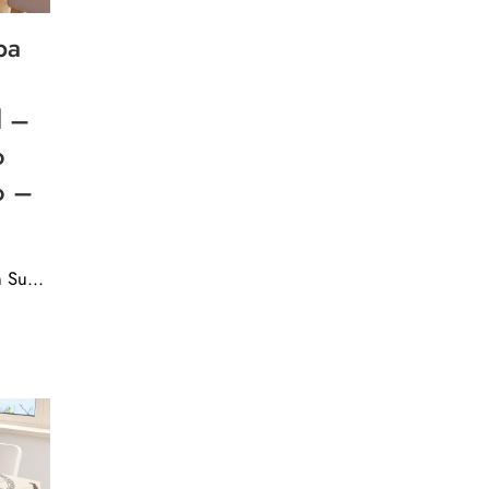
pa
d –
o
o –
Mantel del plano mapa de Tren Subway Underground Madrid – Calidad de tela tejido antimanchas resinado – 45990-4