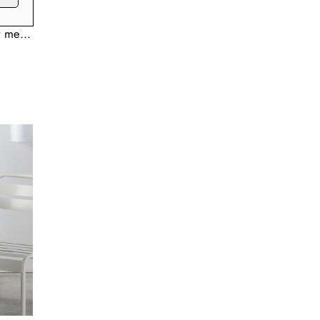
Mantel antimanchas de tela por metros impermeable teflon – Ancho 140cm – Rayas azul gris 46068-1