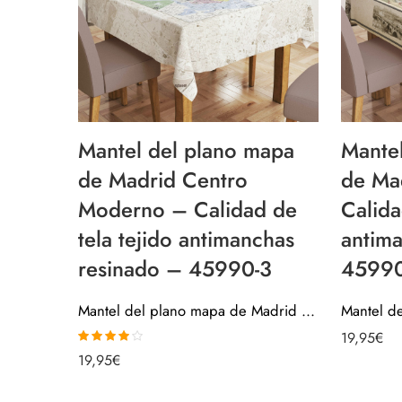
Mantel del plano mapa
Mante
de Madrid Centro
de Ma
Moderno – Calidad de
Calida
tela tejido antimanchas
antim
resinado – 45990-3
45990
Mantel del plano mapa de Madrid Centro Moderno – Calidad de tela tejido antimanchas resinado – 45990-3
19,95
€
Valorado
19,95
€
con
4.00
de 5