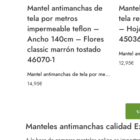
Mantel antimanchas de
Mante
tela por metros
tela r
impermeable teflon –
– Hoja
Ancho 140cm – Flores
45036
classic marrón tostado
46070-1
12,95
€
Mantel antimanchas de tela por metros impermeable teflon – Ancho 140cm – Flores classic marrón tostado 46070-1
14,95
€
V
Manteles antimanchas calidad 
A la hora de comprar manteles online es importa