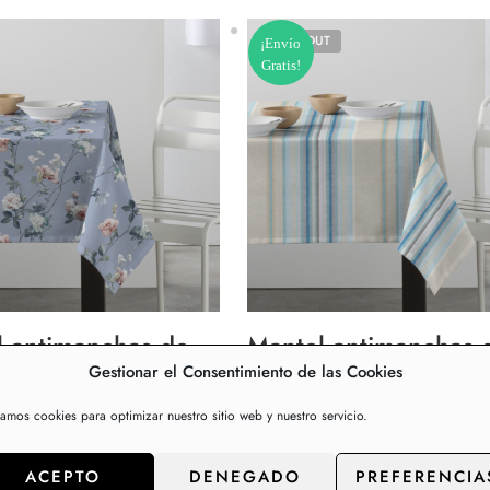
SOLD OUT
¡Envío
Gratis!
l antimanchas de
Mantel antimanchas 
Gestionar el Consentimiento de las Cookies
or metros
tela por metros
meable teflon –
impermeable teflon 
zamos cookies para optimizar nuestro sitio web y nuestro servicio.
 140cm – Rosas
Ancho 140cm – Ray
ACEPTO
DENEGADO
PREFERENCIA