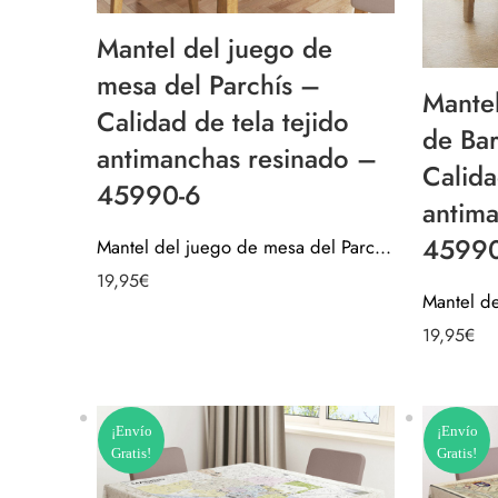
Mantel del juego de
mesa del Parchís –
Mante
Calidad de tela tejido
de Ba
antimanchas resinado –
Calida
45990-6
antim
45990
Mantel del juego de mesa del Parchís – Calidad de tela tejido antimanchas resinado – 45990-6
19,95
€
19,95
€
¡Envío
¡Envío
Gratis!
Gratis!