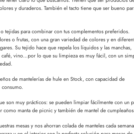
olores y duraderos. También el tacto tiene que ser bueno pa
s o tejidas para combinar con tus complementos preferidos.
flores o frutas, con una gran variedad de colores y en diferen
gares. Su tejido hace que repela los líquidos y las manchas,
, café, vino…por lo que su limpieza es muy fácil, con un sim
iedad.
ños de mantelerías de hule en Stock, con capacidad de
an consumo.
ue son muy prácticos: se pueden limpiar fácilmente con un 
sar como manta de picnic y también de mantel de cumpleaños
nuestras mesas y nos ahorran colada de manteles cada semana
raza y en el interior son la perfecta solución para mesas de