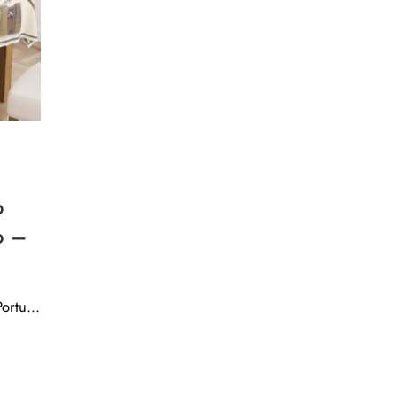
o
o –
Mantel del mapa de España y Portugal – Calidad de tela tejido antimanchas resinado – 45990-1