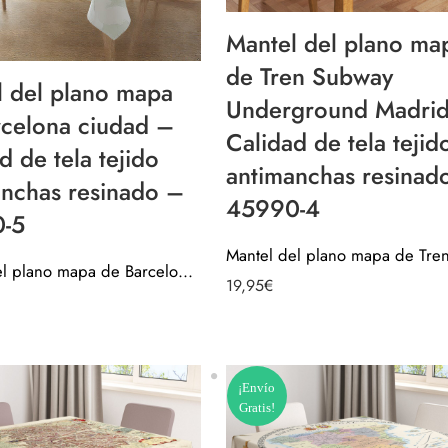
Mantel del plano ma
de Tren Subway
l del plano mapa
Underground Madri
rcelona ciudad –
Calidad de tela tejid
d de tela tejido
antimanchas resinad
anchas resinado –
45990-4
-5
Mantel del plano mapa de Barcelona ciudad – Calidad de tela tejido antimanchas resinado – 45990-5
19,95
€
¡Envío
Gratis!