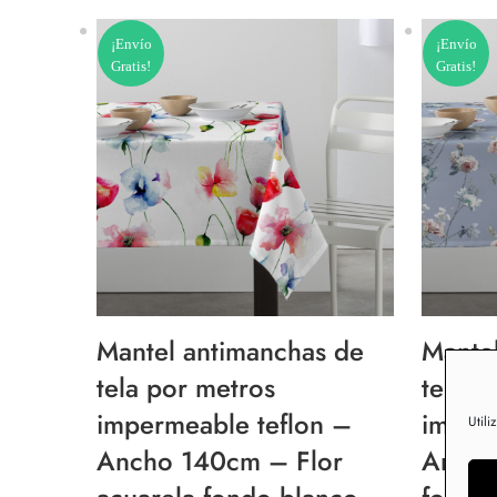
¡Envío
¡Envío
Gratis!
Gratis!
Mantel antimanchas de
Mante
tela por metros
tela p
impermeable teflon –
imper
Utili
Ancho 140cm – Flor
Ancho