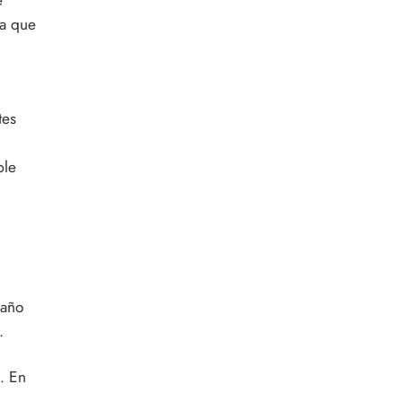
ra que
tes
ple
paño
.
. En