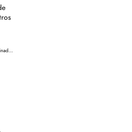
de
tros
Mantel antimanchas de tela resinado por metros – Ramitas rosas palo 45037-1
e