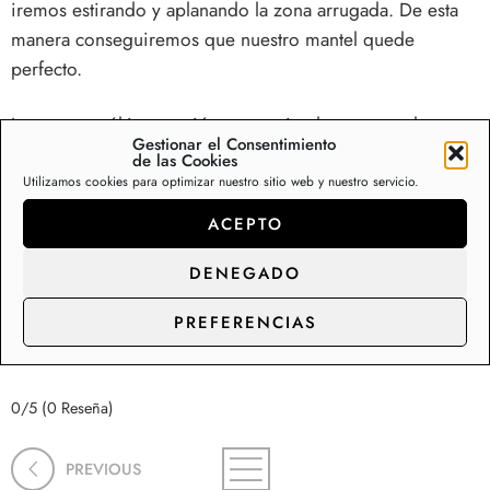
iremos estirando y aplanando la zona arrugada. De esta
manera conseguiremos que nuestro mantel quede
perfecto.
La tercera y última opción para quitar las arrugas de un
Gestionar el Consentimiento
mantel solo requiere del sol. Si dejamos nuestro mantel al
de las Cookies
sol durante 1 o 2 días en una mesa al exterior, el material
Utilizamos cookies para optimizar nuestro sitio web y nuestro servicio.
se irá adaptando a la mesa y poco a poco las arrugas irán
ACEPTO
desapareciendo.
DENEGADO
Esperamos que estos consejos os sean útiles para que
PREFERENCIAS
vuestro mantel quede perfecto en vuestra mesa.
0/5
(0 Reseña)
PREVIOUS