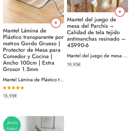
Mantel del juego de
mesa del Parchís –
Mantel Lámina de
Calidad de tela tejido
Plástico transparente por
antimanchas resinado –
metros Gordo Grueso |
45990-6
Protector de Mesa para
Mantel del juego de mesa del Parchís – Calidad de tela tejido antimanchas resinado – 45990-6
Comedor y Cocina |
Ancho 100cm | Extra
19,95
€
Grosor 1.5mm
Mantel Lámina de Plástico transparente por metros Gordo Grueso | Protector de Mesa para Comedor y Cocina | Ancho 100cm | Extra Grosor 1.5mm
Valorado con
15,95
€
5.00
de 5
¡Envío
Gratis!