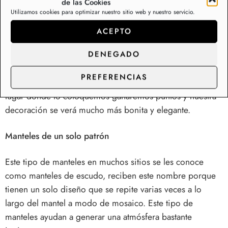
de las Cookies
Manteles con textura
Utilizamos cookies para optimizar nuestro sitio web y nuestro servicio.
Este tipo de manteles ayudan a que las decoraciones se
ACEPTO
vean más profundas. Le dan a la decoración un estilo más
DENEGADO
elegante sin tener que esforzarnos demasiado en ello.
PREFERENCIAS
Si conseguimos que el mantel combine con la sala o
lugar donde lo coloquemos ganaremos puntos y nuestra
decoración se verá mucho más bonita y elegante.
Manteles de un solo patrón
Este tipo de manteles en muchos sitios se les conoce
como manteles de escudo, reciben este nombre porque
tienen un solo diseño que se repite varias veces a lo
largo del mantel a modo de mosaico. Este tipo de
manteles ayudan a generar una atmósfera bastante