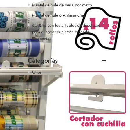
Mantel de hule de mesa por metro
Mantel de hule o Antimanchas
¿Cuáles son los artículos de decoración
para el hogar que están creando
tendencia?
Categorías
Otros