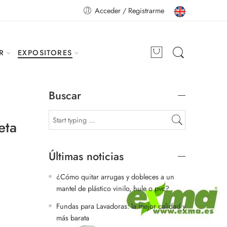
Acceder / Registrarme
R
EXPOSITORES
Buscar
eta
Últimas noticias
¿Cómo quitar arrugas y dobleces a un
mantel de plástico vinilo, hule o pvc?
Fundas para Lavadoras: la mejor calidad y
más barata