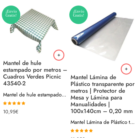
¡Envío
¡Envío
Gratis!
Gratis!
Mantel de hule
estampado por metros –
Cuadros Verdes Picnic
Mantel Lámina de
43540-2
Plástico transparente por
metros | Protector de
Mantel de hule estampado por metros – Cuadros Verdes Picnic 43540-2
Mesa y Lámina para
Manualidades |
100x140cm – 0,20 mm
Valorado con
10,95
€
5.00
de 5
Mantel Lámina de Plástico transparente por metros | Protector de Mesa y Lámina para Manualidades | 100x140cm – 0,20 mm
Valorado con