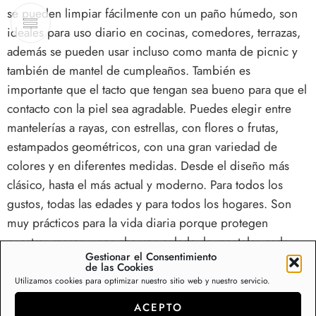
se pueden limpiar fácilmente con un paño húmedo, son
ideales para uso diario en cocinas, comedores, terrazas,
además se pueden usar incluso como manta de picnic y
también de mantel de cumpleaños. También es
importante que el tacto que tengan sea bueno para que el
contacto con la piel sea agradable. Puedes elegir entre
mantelerías a rayas, con estrellas, con flores o frutas,
estampados geométricos, con una gran variedad de
colores y en diferentes medidas. Desde el diseño más
clásico, hasta el más actual y moderno. Para todos los
gustos, todas las edades y para todos los hogares. Son
muy prácticos para la vida diaria porque protegen
nuestras mesas y nos ahorran colada de manteles cada
Gestionar el Consentimiento
semana. Además en verano son muy prácticos sobre los
de las Cookies
muebles de terraza y en el interior son la perfecta
Utilizamos cookies para optimizar nuestro sitio web y nuestro servicio.
solución para mesas de comedor y cocina. Disponemos
ACEPTO