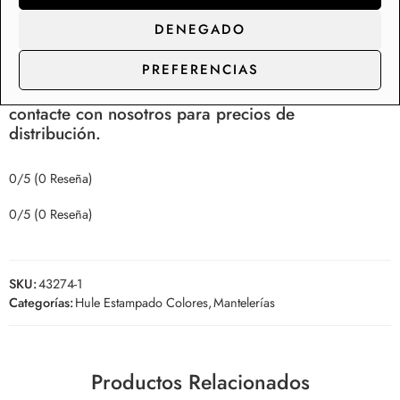
de una colección de más de 200 diseños de mantelerías
de hule en Stock, con capacidad de suministro y
DENEGADO
distribución para los clientes de gran consumo.
PREFERENCIAS
Somos fabricantes de rollos de hule y manteles,
contacte con nosotros para precios de
distribución.
0/5
(0 Reseña)
0/5
(0 Reseña)
SKU:
43274-1
Categorías:
Hule Estampado Colores
,
Mantelerías
Productos Relacionados