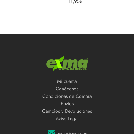
11,95
€
5.00
de 5
Mi cuenta
Conócenos
Condiciones de Compra
Envíos
Cambios y Devoluciones
Aviso Legal
exma@exma.es