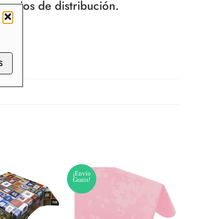
recios de distribución.
S
¡Envío
¡Envío
Gratis!
Gratis!