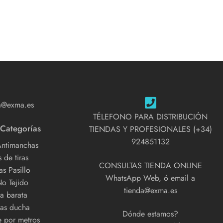
a@exma.es
TÉLEFONO PARA DISTRIBUCIÓN
 Categorías
TIENDAS Y PROFESIONALES (+34)
924851132
Antimanchas
 de tiras
CONSULTAS TIENDA ONLINE
s Pasillo
WhatsApp Web, ó email a
No Tejido
tienda@exma.es
a barata
as ducha
Dónde estamos?
e por metros