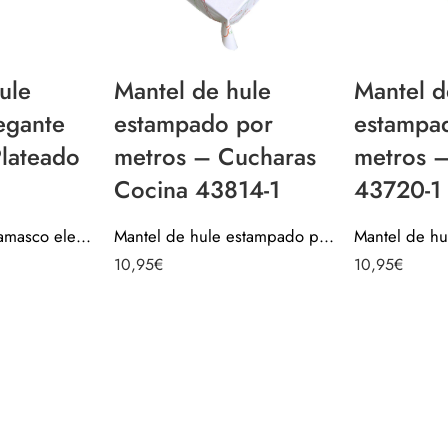
ule
Mantel de hule
Mantel d
egante
estampado por
estampa
lateado
metros – Cucharas
metros 
Cocina 43814-1
43720-1
Mantel de hule damasco elegante navidad – Plateado 40104-3
Mantel de hule estampado por metros – Cucharas Cocina 43814-1
10,95
€
10,95
€