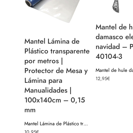
Mantel de h
damasco el
Mantel Lámina de
navidad – P
Plástico transparente
40104-3
por metros |
Protector de Mesa y
12,95
€
Lámina para
Manualidades |
100x140cm – 0,15
mm
Mantel Lámina de Plástico transparente por metros | Protector de Mesa y Lámina para Manualidades | 100x140cm – 0,15 mm
10,95
€