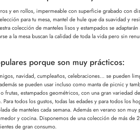
os y en rollos, impermeable con superficie grabado con dise
lección para tu mesa, mantel de hule que da suavidad y resis
tra colección de manteles lisos y estampados se adaptarán a
arse a la mesa buscan la calidad de toda la vida pero sin ren
opulares porque son muy prácticos:
amigos, navidad, cumpleaños, celebraciones… se pueden lim
, además se pueden usar incluso como manta de picnic y tam
res o frutas, estampados geométricos, con una gran variedad d
. Para todos los gustos, todas las edades y para todos los ho
lada de manteles cada semana. Además en verano son muy prá
 comedor y cocina. Disponemos de una colección de más de 2
clientes de gran consumo.