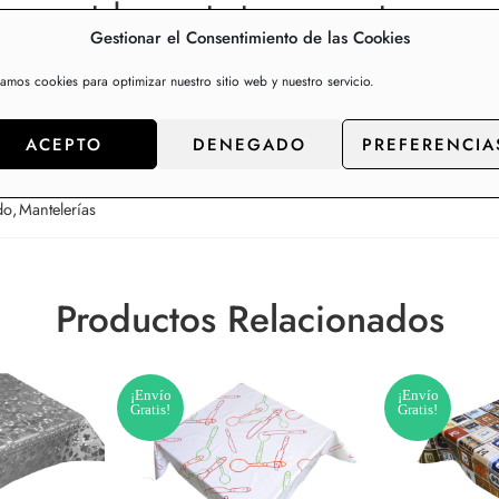
e y manteles, contacte con nosotros para p
Gestionar el Consentimiento de las Cookies
zamos cookies para optimizar nuestro sitio web y nuestro servicio.
ACEPTO
DENEGADO
PREFERENCIA
do
,
Mantelerías
Productos Relacionados
¡Envío
¡Envío
Gratis!
Gratis!