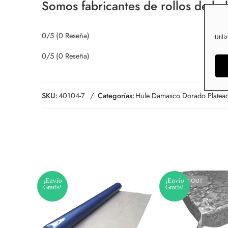
Somos fabricantes de rollos de hul
0/5
(0 Reseña)
Utili
0/5
(0 Reseña)
SKU:
40104-7
Categorías:
Hule Damasco Dorado Platea
¡Envío
¡Envío
SOLD OUT
Gratis!
Gratis!