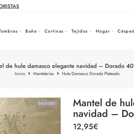
ORISTAS
fombras
Baño
Cortinas
Tejidos
Hogar
Césped
el de hule damasco elegante navidad – Dorado 40
Inicio
Mantelerías
Hule Damasco Dorado Plateado
Mantel de hu
SOLD OUT
navidad – Do
12,95
€