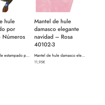
e hule
Mantel de hule
Mante
do por
damasco elegante
damas
– Números
navidad – Rosa
navid
40102-3
40101
Mantel de hule estampado por metros – Números 43720-1
Mantel de hule damasco elegante navidad – Rosa 40102-3
11,95
€
11,95
€