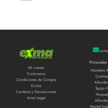
exm
Princiales
Mi cuenta
Manteles 
Conócenos
Cortinas
Condiciones de Compra
Alfombra
Envíos
Tejido 
Cambios y Devoluciones
Moquet
Aviso Legal
Alfombr
Mantel hul