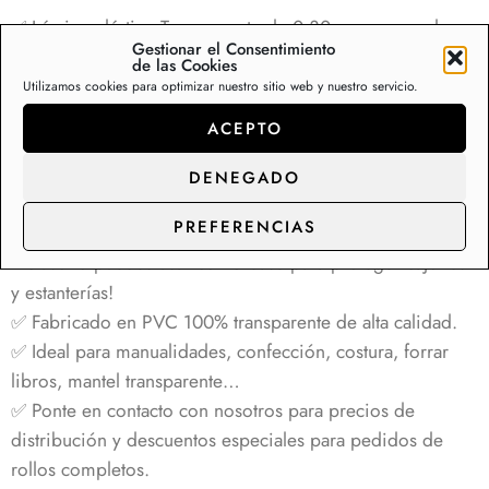
valoraciones
✅ Lámina plástico Transparente de 0,30 mm con ancho
de clientes
Gestionar el Consentimiento
de 140 cm, venta por metros. Cada unidad en carrito es
de las Cookies
un metro de largo. Enviamos todos los metros de forma
Utilizamos cookies para optimizar nuestro sitio web y nuestro servicio.
continua.
ACEPTO
✅ Plástico transparente para hacer tus manualidades. Fácil
de cortar, fácil de coser y manipular. Plástico de alta
DENEGADO
transparencia. Moldeable para poner como forro
PREFERENCIAS
impermeable para libros, fundas, proteger tus muebles,
incluso lo puedes usar como base para proteger cajones
y estanterías!
✅ Fabricado en PVC 100% transparente de alta calidad.
✅ Ideal para manualidades, confección, costura, forrar
libros, mantel transparente…
✅ Ponte en contacto con nosotros para precios de
distribución y descuentos especiales para pedidos de
rollos completos.