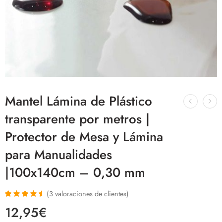
Mantel Lámina de Plástico
transparente por metros |
Protector de Mesa y Lámina
para Manualidades
|100x140cm – 0,30 mm
(
3
valoraciones de clientes)
Valorado con
3
12,95
€
4.67
de 5 en
base a