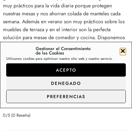
muy prácticos para la vida diaria porque protegen
nuestras mesas y nos ahorran colada de manteles cada
semana. Además en verano son muy prácticos sobre los
muebles de terraza y en el interior son la perfecta
solución para mesas de comedor y cocina. Disponemos
de una colección de más de 200 diseños de mantelerías
Gestionar el Consentimiento
de hule en Stock, con capacidad de suministro y
de las Cookies
Utilizamos cookies para optimizar nuestro sitio web y nuestro servicio.
distribución para los clientes de gran consumo.
ACEPTO
Somos fabricantes de rollos de hule y manteles,
contacte con nosotros para precios de
DENEGADO
distribución.
PREFERENCIAS
0/5
(0 Reseña)
0/5
(0 Reseña)