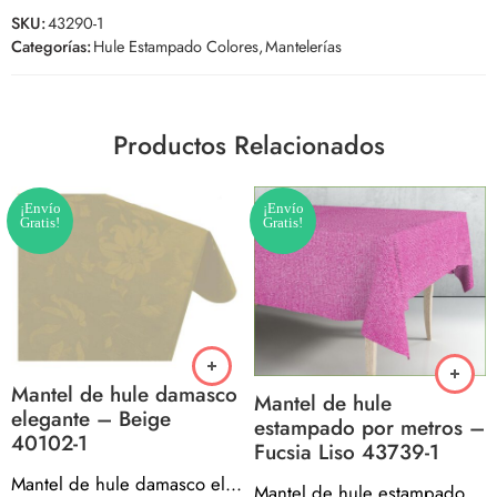
SKU:
43290-1
Categorías:
Hule Estampado Colores
,
Mantelerías
Productos Relacionados
¡Envío
¡Envío
Gratis!
Gratis!
Mantel de hule damasco
Mantel de hule
elegante – Beige
estampado por metros –
40102-1
Fucsia Liso 43739-1
Mantel de hule damasco elegante – Beige 40102-1
Mantel de hule estampado por metros – Fucsia Liso 43739-1