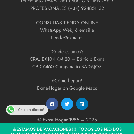
TÉLEFONO PARA DISTRIBUCIÓN TIENDAS Y
PROFESIONALES (+34) 924851132
CONSULTAS TIENDA ONLINE
WhatsApp Web, ó email a
tienda@exma.es
Dónde estamos?
CRA. EX104 KM 20 – Edificio Exma
CP 06460 Campanario BADAJOZ
¿Cómo llegar?
Exma-Hogar on Google Maps
Chat en directo!
© Exma Hogar 1985 – 2025
developed by
ExmaPrint!
⚠️ESTAMOS DE VACACIONES !!! TODOS LOS PEDIDOS