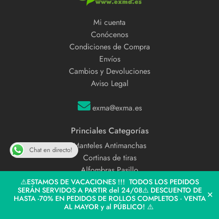
Mi cuenta
Conócenos
Condiciones de Compra
Envíos
Cambios y Devoluciones
Aviso Legal
exma@exma.es
Princiales Categorías
Manteles Antimanchas
Chat en directo!
Cortinas de tiras
Alfombras Pasillo
⚠️ESTAMOS DE VACACIONES !!! TODOS LOS PEDIDOS
Tejido No Tejido
SERÁN SERVIDOS A PARTIR del 24/08⚠️ DESCUENTO DE
Moqueta barata
✕
HASTA -70% EN PEDIDOS DE ROLLOS COMPLETOS · VENTA
Alfombras ducha
AL MAYOR y al PÚBLICO! ⚠️
Tienda
Categorías
Buscar
Cesta
Mantel hule por metros