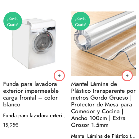
¡Envío
¡Envío
Gratis!
Gratis!
Funda para lavadora
Mantel Lámina de
exterior impermeable
Plástico transparente por
carga frontal – color
metros Gordo Grueso |
blanco
Protector de Mesa para
Comedor y Cocina |
Funda para lavadora exterior impermeable carga frontal – color blanco
Ancho 100cm | Extra
Grosor 1.5mm
15,95
€
Mantel Lámina de Plástico transparente por metros Gordo Grueso | Protector de Mesa para Comedor y Cocina | Ancho 100cm | Extra Grosor 1.5mm