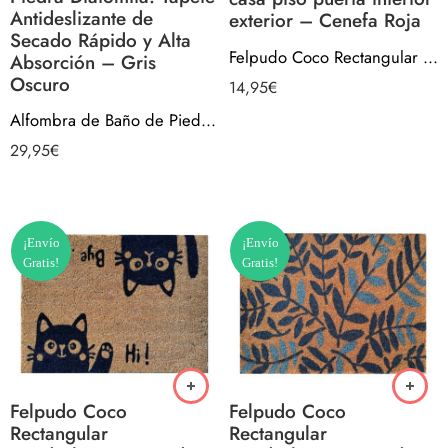
Antideslizante de
exterior – Cenefa Roja
Secado Rápido y Alta
Felpudo Coco Rectangular Antideslizante entrada casa piso puerta interior exterior – Cenefa Roja
Absorción – Gris
Oscuro
14,95
€
Alfombra de Baño de Piedra Diatomita. Tapete Antideslizante de Secado Rápido y Alta Absorción – Gris Oscuro
29,95
€
¡Envío
¡Envío
Gratis!
Gratis!
Felpudo Coco
Felpudo Coco
Rectangular
Rectangular