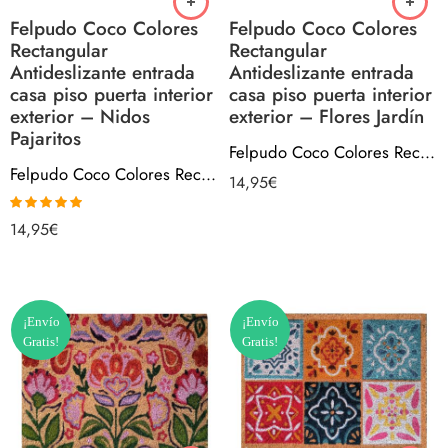
Felpudo Coco Colores
Felpudo Coco Colores
Rectangular
Rectangular
Antideslizante entrada
Antideslizante entrada
casa piso puerta interior
casa piso puerta interior
exterior – Nidos
exterior – Flores Jardín
Pajaritos
Felpudo Coco Colores Rectangular Antideslizante entrada casa piso puerta interior exterior – Flores Jardín
Felpudo Coco Colores Rectangular Antideslizante entrada casa piso puerta interior exterior – Nidos Pajaritos
14,95
€
Valorado con
14,95
€
5.00
de 5
¡Envío
¡Envío
Gratis!
Gratis!