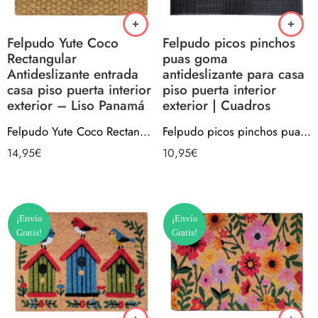
Felpudo Yute Coco
Felpudo picos pinchos
Rectangular
puas goma
Antideslizante entrada
antideslizante para casa
casa piso puerta interior
piso puerta interior
exterior – Liso Panamá
exterior | Cuadros
Felpudo Yute Coco Rectangular Antideslizante entrada casa piso puerta interior exterior – Liso Panamá
Felpudo picos pinchos puas goma antideslizante para casa piso puerta interior exterior | Cuadros
14,95
€
10,95
€
¡Envío
¡Envío
Gratis!
Gratis!