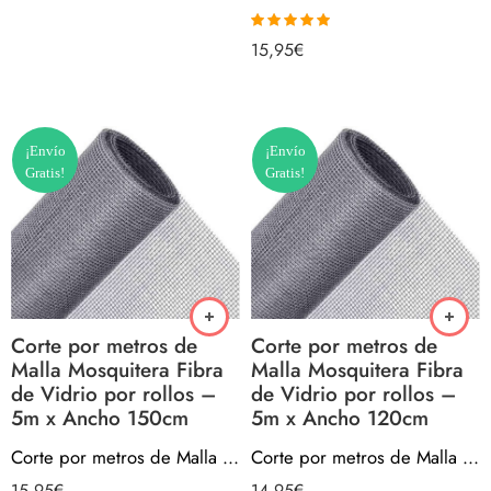
Valorado con
15,95
€
5.00
de 5
¡Envío
¡Envío
Gratis!
Gratis!
Corte por metros de
Corte por metros de
Malla Mosquitera Fibra
Malla Mosquitera Fibra
de Vidrio por rollos –
de Vidrio por rollos –
5m x Ancho 150cm
5m x Ancho 120cm
Corte por metros de Malla Mosquitera Fibra de Vidrio por rollos – 5m x Ancho 150cm
Corte por metros de Malla Mosquitera Fibra de Vidrio por rollos – 5m x Ancho 120cm
15,95
€
14,95
€