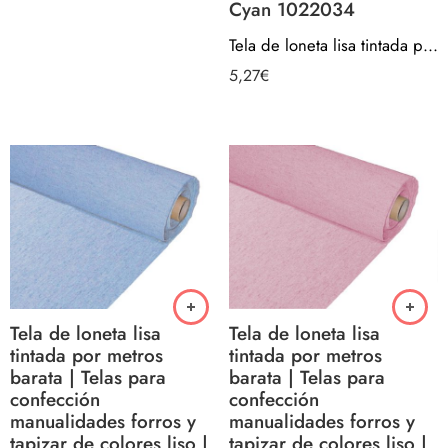
Cyan 1022034
Tela de loneta lisa tintada por metros barata | Telas para confección manualidades forros y tapizar de colores liso | Costura de cojines manteles cortinas bolsos | Ancho 280cm Color Cyan 1022034
5,27
€
Tela de loneta lisa
Tela de loneta lisa
tintada por metros
tintada por metros
barata | Telas para
barata | Telas para
confección
confección
manualidades forros y
manualidades forros y
tapizar de colores liso |
tapizar de colores liso |