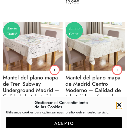
19,95
€
¡Envío
¡Envío
Gratis!
Gratis!
Mantel del plano mapa
Mantel del plano mapa
de Tren Subway
de Madrid Centro
Underground Madrid –
Moderno – Calidad de
Calidad de tela tejido
tela tejido antimanchas
antimanchas resinado –
resinado – 45990-3
Gestionar el Consentimiento
de las Cookies
45990-4
Mantel del plano mapa de Madrid Centro Moderno – Calidad de tela tejido antimanchas resinado – 45990-3
Utilizamos cookies para optimizar nuestro sitio web y nuestro servicio.
Mantel del plano mapa de Tren Subway Underground Madrid – Calidad de tela tejido antimanchas resinado – 45990-4
ACEPTO
19,95
€
Valorado