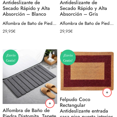
Antideslizante de
Antideslizante de
Secado Rápido y Alta
Secado Rápido y Alta
Absorción – Blanco
Absorción – Gris
Alfombra de Baño de Piedra Diatomita. Tapete Antideslizante de Secado Rápido y Alta Absorción – Blanco
Alfombra de Baño de Piedra Diatomita. Tapete Antideslizante de Secado Rápido y Alta Absorción – Gris
29,95
€
29,95
€
¡Envío
¡Envío
Gratis!
Gratis!
Felpudo Coco
Rectangular
Alfombra de Baño de
Antideslizante entrada
Piedra Diatomita. Tapete
casa piso puerta interior