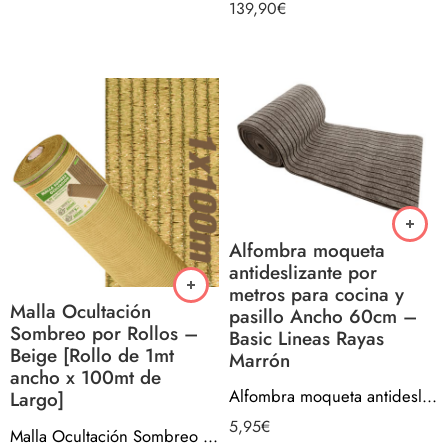
139,90
€
Alfombra moqueta
antideslizante por
metros para cocina y
Malla Ocultación
pasillo Ancho 60cm –
Sombreo por Rollos –
Basic Lineas Rayas
Beige [Rollo de 1mt
Marrón
ancho x 100mt de
Alfombra moqueta antideslizante por metros para cocina y pasillo Ancho 60cm – Basic Lineas Rayas Marrón
Largo]
5,95
€
Malla Ocultación Sombreo por Rollos – Beige [Rollo de 1mt ancho x 100mt de Largo]