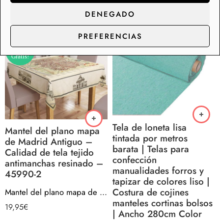
19,95
€
con
4.00
de 5
DENEGADO
PREFERENCIAS
¡Envío
Gratis!
Tela de loneta lisa
Mantel del plano mapa
tintada por metros
de Madrid Antiguo –
barata | Telas para
Calidad de tela tejido
confección
antimanchas resinado –
manualidades forros y
45990-2
tapizar de colores liso |
Costura de cojines
Mantel del plano mapa de Madrid Antiguo – Calidad de tela tejido antimanchas resinado – 45990-2
manteles cortinas bolsos
19,95
€
| Ancho 280cm Color