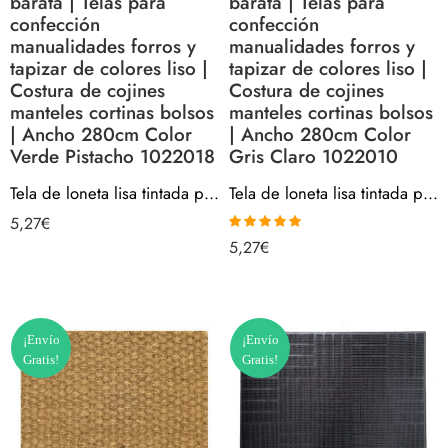
barata | Telas para
barata | Telas para
confección
confección
manualidades forros y
manualidades forros y
tapizar de colores liso |
tapizar de colores liso |
Costura de cojines
Costura de cojines
manteles cortinas bolsos
manteles cortinas bolsos
| Ancho 280cm Color
| Ancho 280cm Color
Verde Pistacho 1022018
Gris Claro 1022010
Tela de loneta lisa tintada por metros barata | Telas para confección manualidades forros y tapizar de colores liso | Costura de cojines manteles cortinas bolsos | Ancho 280cm Color Verde Pistacho 1022018
Tela de loneta lisa tintada por metros barata | Telas para confección manualidades forros y tapizar de colores liso | Costura de cojines manteles cortinas bolsos | Ancho 280cm Color Gris Claro 1022010
5,27
€
Valorado con
5,27
€
5.00
de 5
¡Envío
¡Envío
Gratis!
Gratis!