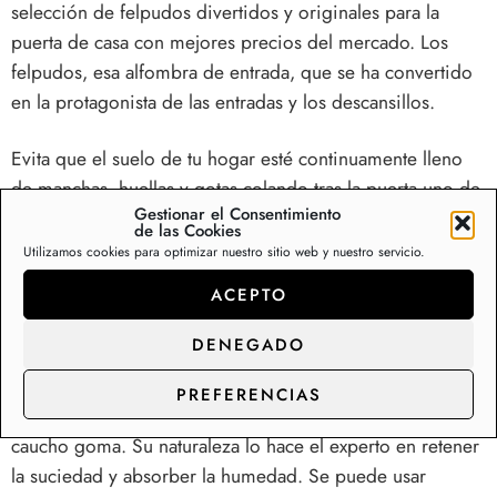
selección de felpudos divertidos y originales para la
puerta de casa con mejores precios del mercado. Los
felpudos, esa alfombra de entrada, que se ha convertido
en la protagonista de las entradas y los descansillos.
Evita que el suelo de tu hogar esté continuamente lleno
de manchas, huellas y gotas colando tras la puerta uno de
Gestionar el Consentimiento
nuestros felpudo de coco natural con relieve. Entradas
de las Cookies
limpias, uso exterior e interior; retiene la suciedad y
Utilizamos cookies para optimizar nuestro sitio web y nuestro servicio.
absorbe la humedad. Está fabricado con 100% coco
ACEPTO
natural fijado a una base de caucho goma.
DENEGADO
Alfombras y felpudos para cocinas, entrada de casa,
exterior, terrazas, y patios
PREFERENCIAS
Está fabricado con fibras de polipropileno y una base de
caucho goma. Su naturaleza lo hace el experto en retener
la suciedad y absorber la humedad. Se puede usar