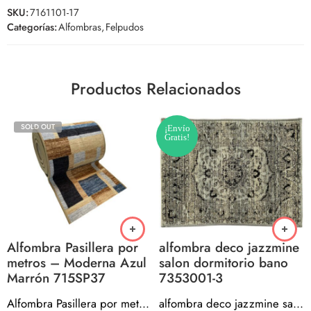
SKU:
7161101-17
Categorías:
Alfombras
,
Felpudos
Productos Relacionados
SOLD OUT
¡Envío
Gratis!
Alfombra Pasillera por
alfombra deco jazzmine
metros – Moderna Azul
salon dormitorio bano
Marrón 715SP37
7353001-3
Alfombra Pasillera por metros – Moderna Azul Marrón 715SP37
alfombra deco jazzmine salon dormitorio bano 7353001-3