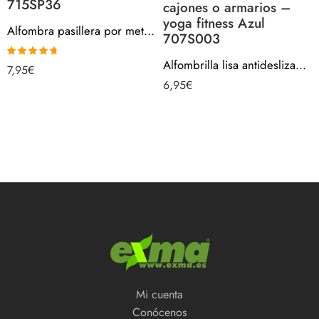
715SP36
cajones o armarios –
yoga fitness Azul
Alfombra pasillera por metros – Tirángulos Rombos Marrón Beige 715SP36
707S003
Alfombrilla lisa antideslizante multiusos, protector base para cajones o armarios – yoga fitness Azul 707S003
Valorado
7,95
€
con
4.67
de
6,95
€
5
Mi cuenta
Conócenos