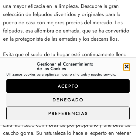
una mayor eficacia en la limpieza. Descubre la gran
selección de felpudos divertidos y originales para la
puerta de casa con mejores precios del mercado. Los
felpudos, esa alfombra de entrada, que se ha convertido
en la protagonista de las entradas y los descansillos.
Evita que el suelo de tu hogar esté continuamente lleno
de manchas, huellas y gotas colando tras la puerta uno de
Gestionar el Consentimiento
de las Cookies
nuestros felpudo de coco natural con relieve. Entradas
Utilizamos cookies para optimizar nuestro sitio web y nuestro servicio.
limpias, uso exterior e interior; retiene la suciedad y
ACEPTO
absorbe la humedad. Está fabricado con 100% coco
natural fijado a una base de caucho goma.
DENEGADO
Alfombras y felpudos para cocinas, entrada de casa,
PREFERENCIAS
exterior, terrazas, y patios
Está fabricado con fibras de polipropileno y una base de
caucho goma. Su naturaleza lo hace el experto en retener