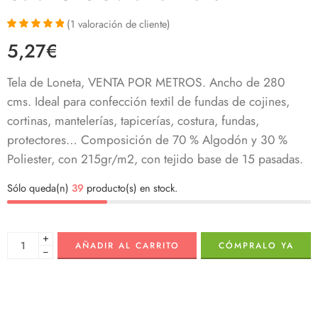
(
1
valoración de cliente)
Valorado con
1
5,27
€
5.00
de 5 en
base a
valoración de
Tela de Loneta, VENTA POR METROS. Ancho de 280
un cliente
cms. Ideal para confección textil de fundas de cojines,
cortinas, mantelerías, tapicerías, costura, fundas,
protectores… Composición de 70 % Algodón y 30 %
Poliester, con 215gr/m2, con tejido base de 15 pasadas.
Sólo queda(n)
39
producto(s) en stock.
+
AÑADIR AL CARRITO
CÓMPRALO YA
−