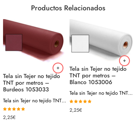
Productos Relacionados
Tela sin Tejer no tejido
TNT por metros –
Tela sin Tejer no tejido
Blanco 1053006
TNT por metros –
Burdeos 1053033
Tela sin Tejer no tejido TNT por metros – Blanco 1053006
Tela sin Tejer no tejido TNT por metros – Burdeos 1053033
Valorado con
2,25
€
4.97
de 5
Valorado con
2,25
€
5.00
de 5