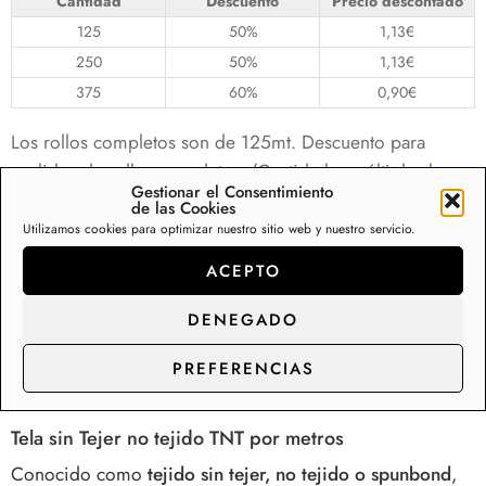
Cantidad
Descuento
Precio descontado
125
50%
1,13
€
250
50%
1,13
€
375
60%
0,90
€
Los rollos completos son de 125mt. Descuento para
pedidos de rollos completos. (Cantidades múltiplo de
Gestionar el Consentimiento
125) Cantidades distintas a rollos completos se aplicará
de las Cookies
precio sin descuento ⚠️TIENDAS Y PROFESIONALES:
Utilizamos cookies para optimizar nuestro sitio web y nuestro servicio.
CONTACTEN CON NOSOTROS PARA TARIFAS
ACEPTO
ESPECIALES⚠️
DENEGADO
Descripción
Información adicional
Va
PREFERENCIAS
Tela sin Tejer no tejido TNT por metros
Conocido como
tejido sin tejer, no tejido o spunbond
,