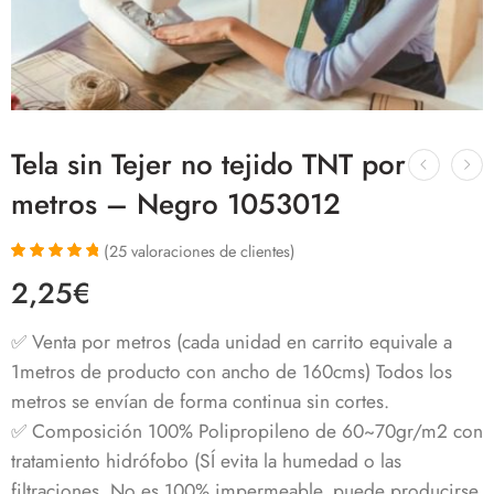
Tela sin Tejer no tejido TNT por
metros – Negro 1053012
(
25
valoraciones de clientes)
Valorado con
25
2,25
€
4.96
de 5 en
base a
valoraciones
✅ Venta por metros (cada unidad en carrito equivale a
de clientes
1metros de producto con ancho de 160cms) Todos los
metros se envían de forma continua sin cortes.
✅ Composición 100% Polipropileno de 60~70gr/m2 con
tratamiento hidrófobo (SÍ evita la humedad o las
filtraciones. No es 100% impermeable, puede producirse