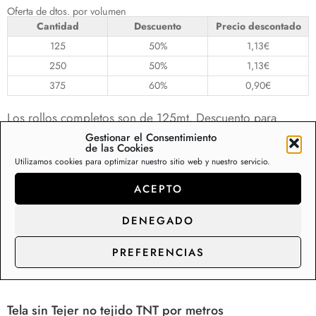
Oferta de dtos. por volumen
Cantidad
Descuento
Precio descontado
125
50%
1,13
€
250
50%
1,13
€
375
60%
0,90
€
Los rollos completos son de 125mt. Descuento para
pedidos de rollos completos. (Cantidades múltiplo de
Gestionar el Consentimiento
de las Cookies
125) Cantidades distintas a rollos completos se aplicará
Utilizamos cookies para optimizar nuestro sitio web y nuestro servicio.
precio sin descuento ⚠️TIENDAS Y PROFESIONALES:
ACEPTO
CONTACTEN CON NOSOTROS PARA TARIFAS
ESPECIALES⚠️
DENEGADO
PREFERENCIAS
Descripción
Información adicional
Va
Tela sin Tejer no tejido TNT por metros