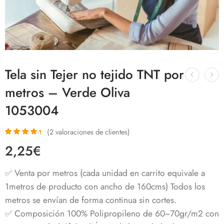
Tela sin Tejer no tejido TNT por
metros – Verde Oliva
1053004
(
2
valoraciones de clientes)
Valorado
2
2,25
€
con
4.50
de
5 en base a
valoraciones
✅ Venta por metros (cada unidad en carrito equivale a
de clientes
1metros de producto con ancho de 160cms) Todos los
metros se envían de forma continua sin cortes.
✅ Composición 100% Polipropileno de 60~70gr/m2 con