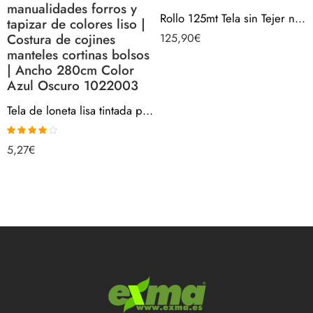
manualidades forros y
Rollo 125mt Tela sin Tejer no tejido TNT por metros – Verde Botella 1053015-125
tapizar de colores liso |
Costura de cojines
125,90
€
manteles cortinas bolsos
| Ancho 280cm Color
Azul Oscuro 1022003
Tela de loneta lisa tintada por metros barata | Telas para confección manualidades forros y tapizar de colores liso | Costura de cojines manteles cortinas bolsos | Ancho 280cm Color Azul Oscuro 1022003
Valorado
5,27
€
con
4.00
de 5