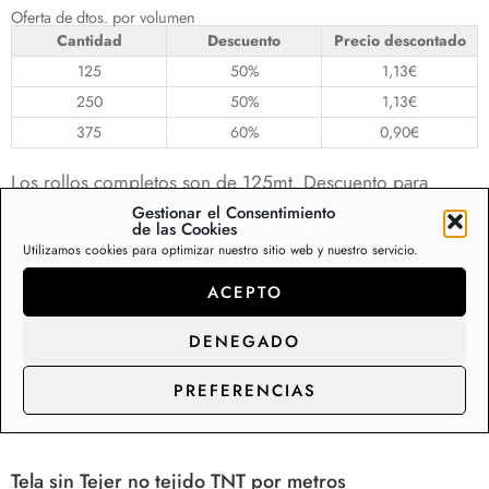
Oferta de dtos. por volumen
Cantidad
Descuento
Precio descontado
125
50%
1,13
€
250
50%
1,13
€
375
60%
0,90
€
Los rollos completos son de 125mt. Descuento para
pedidos de rollos completos. (Cantidades múltiplo de
Gestionar el Consentimiento
de las Cookies
125) Cantidades distintas a rollos completos se aplicará
Utilizamos cookies para optimizar nuestro sitio web y nuestro servicio.
precio sin descuento ⚠️TIENDAS Y PROFESIONALES:
ACEPTO
CONTACTEN CON NOSOTROS PARA TARIFAS
ESPECIALES⚠️
DENEGADO
PREFERENCIAS
Descripción
Información adicional
Va
Tela sin Tejer no tejido TNT por metros