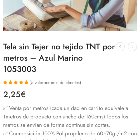
Tela sin Tejer no tejido TNT por
metros – Azul Marino
1053003
(
5
valoraciones de clientes)
Valorado con
5
2,25
€
5.00
de 5 en
base a
valoraciones
✅ Venta por metros (cada unidad en carrito equivale a
de clientes
1metros de producto con ancho de 160cms) Todos los
metros se envían de forma continua sin cortes.
✅ Composición 100% Polipropileno de 60~70gr/m2 con