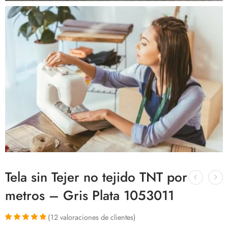
Tela sin Tejer no tejido TNT por
metros – Gris Plata 1053011
(
12
valoraciones de clientes)
Valorado con
12