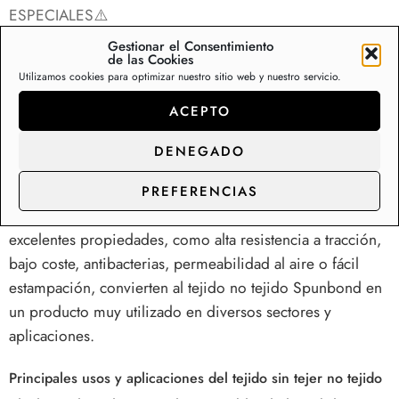
ESPECIALES⚠️
Gestionar el Consentimiento
de las Cookies
Descripción
Información adicional
Va
Utilizamos cookies para optimizar nuestro sitio web y nuestro servicio.
ACEPTO
Tela sin Tejer no tejido TNT por metros
DENEGADO
Conocido como
tejido sin tejer, no tejido o spunbond
,
aunque recibe otras denominaciones como
non woven,
PREFERENCIAS
TNT, friselina o velo de polipropileno.
Algunas de sus
excelentes propiedades, como alta resistencia a tracción,
bajo coste, antibacterias, permeabilidad al aire o fácil
estampación, convierten al tejido no tejido Spunbond en
un producto muy utilizado en diversos sectores y
aplicaciones.
Principales usos y aplicaciones del tejido sin tejer no tejido