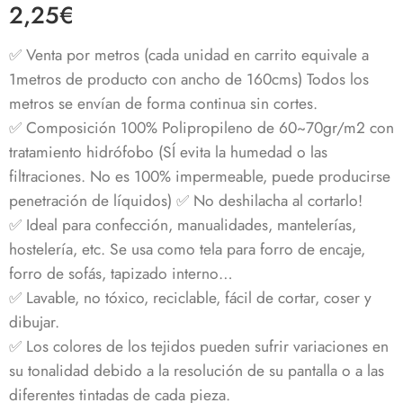
2,25
€
5.00
de 5 en
base a
valoraciones
✅ Venta por metros (cada unidad en carrito equivale a
de clientes
1metros de producto con ancho de 160cms) Todos los
metros se envían de forma continua sin cortes.
✅ Composición 100% Polipropileno de 60~70gr/m2 con
tratamiento hidrófobo (SÍ evita la humedad o las
filtraciones. No es 100% impermeable, puede producirse
penetración de líquidos) ✅ No deshilacha al cortarlo!
✅ Ideal para confección, manualidades, mantelerías,
hostelería, etc. Se usa como tela para forro de encaje,
forro de sofás, tapizado interno…
✅ Lavable, no tóxico, reciclable, fácil de cortar, coser y
dibujar.
✅ Los colores de los tejidos pueden sufrir variaciones en
su tonalidad debido a la resolución de su pantalla o a las
diferentes tintadas de cada pieza.