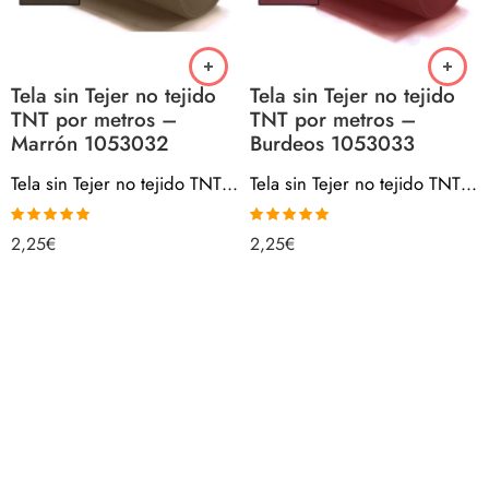
Tela sin Tejer no tejido
Tela sin Tejer no tejido
TNT por metros –
TNT por metros –
Marrón 1053032
Burdeos 1053033
Tela sin Tejer no tejido TNT por metros – Marrón 1053032
Tela sin Tejer no tejido TNT por metros – Burdeos 1053033
Valorado con
Valorado con
2,25
€
2,25
€
5.00
de 5
5.00
de 5