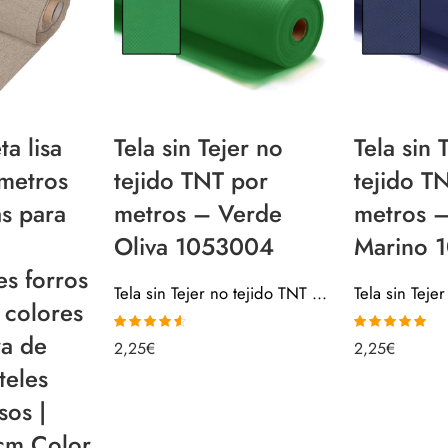
ta lisa
Tela sin Tejer no
Tela sin 
 metros
tejido TNT por
tejido T
as para
metros – Verde
metros 
Oliva 1053004
Marino 
s forros
Tela sin Tejer no tejido TNT por metros – Verde Oliva 1053004
 colores
ra de
Valorado
Valorado con
2,25
€
2,25
€
con
4.50
de
5.00
de 5
5
teles
sos |
cm Color