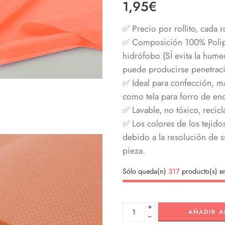
1,95
€
con
4.00
de 5 en
base a
✅ Precio por rollito, cada 
valoración
de un
✅ Composición 100% Polip
cliente
hidrófobo (SÍ evita la hum
puede producirse penetraci
✅ Ideal para confección, ma
como tela para forro de enc
✅ Lavable, no tóxico, recicla
✅ Los colores de los tejido
debido a la resolución de su
pieza.
Sólo queda(n)
317
producto(s) en
+
AÑADIR A
−