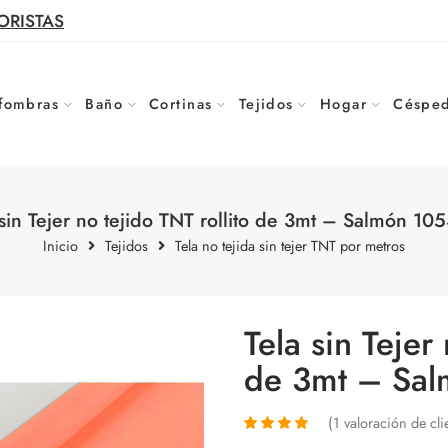
ORISTAS
fombras
Baño
Cortinas
Tejidos
Hogar
Césped
 sin Tejer no tejido TNT rollito de 3mt – Salmón 10
Inicio
Tejidos
Tela no tejida sin tejer TNT por metros
Tela sin Tejer
de 3mt – Sa
(
1
valoración de cli
Valorado
1