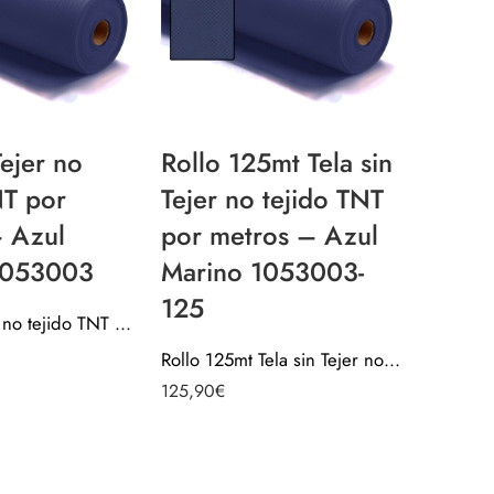
Tejer no
Rollo 125mt Tela sin
Tela s
NT por
Tejer no tejido TNT
tejid
– Azul
por metros – Azul
metro
1053003
Marino 1053003-
1053
125
Tela sin Tejer no tejido TNT por metros – Azul Marino 1053003
Rollo 125mt Tela sin Tejer no tejido TNT por metros – Azul Marino 1053003-125
Valorado c
2,25
€
125,90
€
5.00
de 5