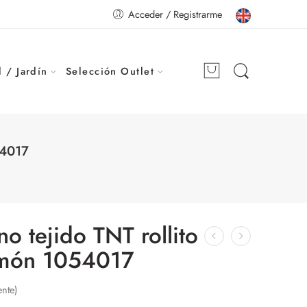
Acceder / Registrarme
 / Jardín
Selección Outlet
54017
 no tejido TNT rollito
lmón 1054017
ente)