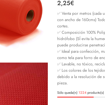
2,25
€
4.84
de 5 en
base a
valoraciones
✅ Venta por metros (cada u
de clientes
con ancho de 160cms) Todos
cortes.
✅ Composición 100% Polip
hidrófobo (SÍ evita la hum
puede producirse penetraci
✅ Ideal para confección, ma
como tela para forro de enc
✅ Lavable, no tóxico, recicla
✅ Los colores de los tejido
debido a la resolución de su
pieza.
Sólo queda(n)
1224
producto(s) 