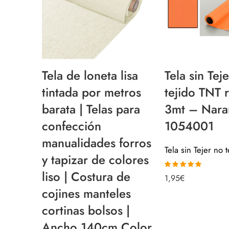
Tela de loneta lisa
Tela sin Tej
tintada por metros
tejido TNT r
barata | Telas para
3mt – Nara
confección
1054001
manualidades forros
y tapizar de colores
liso | Costura de
Valorado con
1,95
€
5.00
de 5
cojines manteles
cortinas bolsos |
Ancho 140cm Color