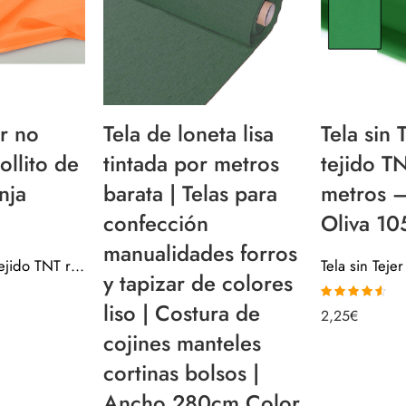
er no
Tela de loneta lisa
Tela sin 
ollito de
tintada por metros
tejido T
nja
barata | Telas para
metros 
confección
Oliva 1
manualidades forros
Tela sin Tejer no tejido TNT rollito de 3mt – Naranja 1054001
y tapizar de colores
liso | Costura de
Valorado
2,25
€
con
4.50
de
5
cojines manteles
cortinas bolsos |
Ancho 280cm Color