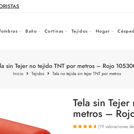
ORISTAS
fombras
Baño
Cortinas
Tejidos
Hogar
Césped
la sin Tejer no tejido TNT por metros – Rojo 1053
Inicio
Tejidos
Tela no tejida sin tejer TNT por metros
Tela sin Tejer
metros – Ro
(
19
valoraciones de 
Valorado con
19