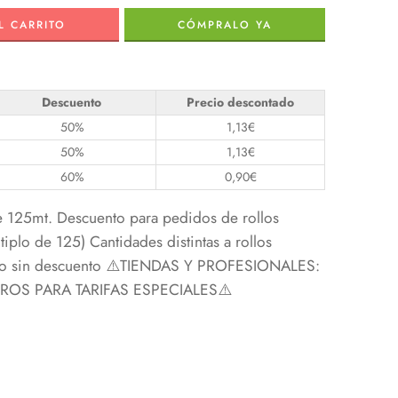
L CARRITO
CÓMPRALO YA
Descuento
Precio descontado
50%
1,13
€
50%
1,13
€
60%
0,90
€
e 125mt. Descuento para pedidos de rollos
iplo de 125) Cantidades distintas a rollos
ecio sin descuento ⚠️TIENDAS Y PROFESIONALES:
S PARA TARIFAS ESPECIALES⚠️