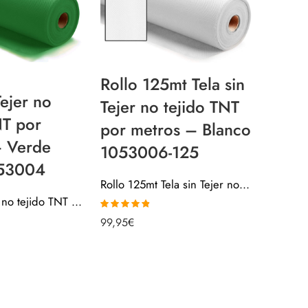
Rollo 125mt Tela sin
Tejer no
Tela s
Tejer no tejido TNT
NT por
tejid
por metros – Blanco
– Verde
metro
1053006-125
053004
1053
Rollo 125mt Tela sin Tejer no tejido TNT por metros – Blanco 1053006-125
Tela sin Tejer no tejido TNT por metros – Verde Oliva 1053004
Valorado
99,95
€
con
4.75
de
Valorado c
5
2,25
€
4.96
de 5