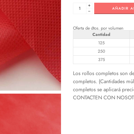
+
AÑADIR A
−
Oferta de dtos. por volumen
Cantidad
125
250
375
Los rollos completos son d
completos. (Cantidades múlt
completos se aplicará pr
CONTACTEN CON NOSOTRO