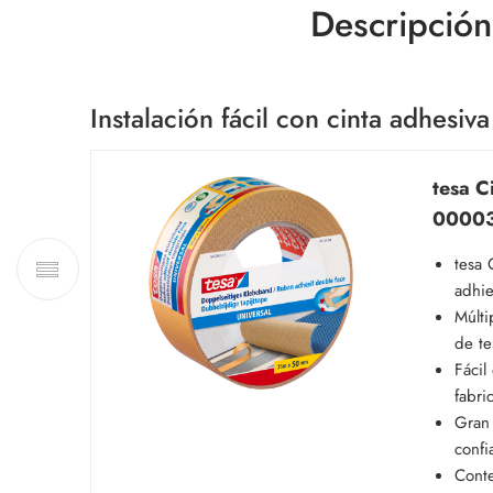
Descripción
Instalación fácil con cinta adhesi
tesa C
00003
tesa 
adhie
Múlti
de te
Fácil
fabri
Gran 
confi
Conte