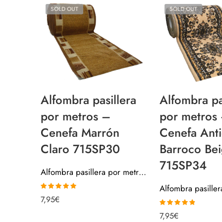
SOLD OUT
SOLD OUT
Alfombra pasillera
Alfombra pa
por metros –
por metros
Cenefa Marrón
Cenefa Ant
Claro 715SP30
Barroco Be
715SP34
Alfombra pasillera por metros – Cenefa Marrón Claro 715SP30
Valorado con
7,95
€
5.00
de 5
Valorado
7,95
€
con
4.80
de