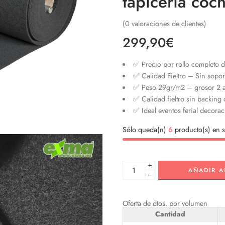
tapiceria coc
(
0
valoraciones de clientes)
299,90
€
✅ Precio por rollo completo d
✅ Calidad Fieltro – Sin sopo
✅ Peso 29gr/m2 – grosor 2 
✅ Calidad fieltro sin backing
✅ Ideal eventos ferial decorac
Sólo queda(n)
6
producto(s) en s
+
AÑADIR A
−
Oferta de dtos. por volumen
Cantidad