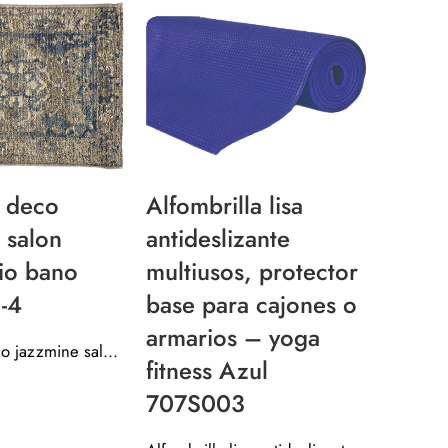
SOLD O
a deco
Alfom
Alfombrilla lisa
 salon
por m
antideslizante
io bano
Ramas
multiusos, protector
-4
715S
base para cajones o
armarios – yoga
alfombra deco jazzmine salon dormitorio bano 7353001-4
fitness Azul
707S003
Valorado c
7,95
€
5.00
de 5