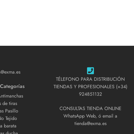
a@exma.es
TÉLEFONO PARA DISTRIBUCIÓN
 Categorías
TIENDAS Y PROFESIONALES (+34)
924851132
Antimanchas
 de tiras
CONSULTAS TIENDA ONLINE
s Pasillo
WhatsApp Web, ó email a
No Tejido
tienda@exma.es
a barata
as ducha