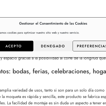
Gestionar el Consentimiento de las Cookies
por metros y rollos
zamos cookies para optimizar nuestro sitio web y nuestro servicio.
(backing). Venta por metros continuos y rollos completos. L
ACEPTO
DENEGADO
PREFERENCIA
 Revestimiento de suelos en diferentes materiales, grosores y
 y espacio gracias a la posibilidad al corte de la longitud que
ntos
: bodas, ferias, celebraciones, hoga
 amplia variedad de usos, tanto si son para un solo día com
e la moqueta es rápida y sencilla, este producto se fabrica e
les. La facilidad de montaje es sin duda un aspecto a tener e