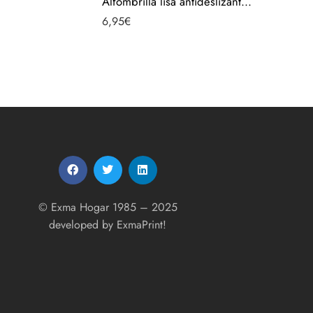
Alfombrilla lisa antideslizante multiusos, protector base para cajones o armarios – yoga fitness Azul 707S003
6,95
€
© Exma Hogar 1985 – 2025
developed by
ExmaPrint!