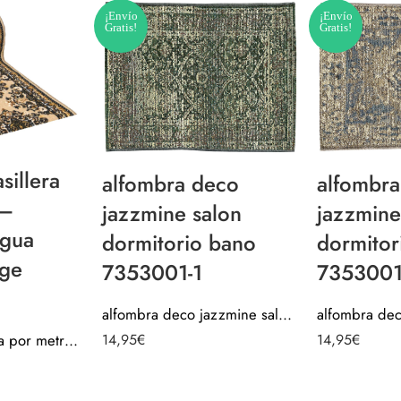
¡Envío
¡Envío
Gratis!
Gratis!
sillera
alfombra deco
alfombr
 –
jazzmine salon
jazzmine
igua
dormitorio bano
dormitor
ige
7353001-1
7353001
alfombra deco jazzmine salon dormitorio bano 7353001-1
Alfombra pasillera por metros – Cenefa Antigua Barroco Beige 715SP34
14,95
€
14,95
€