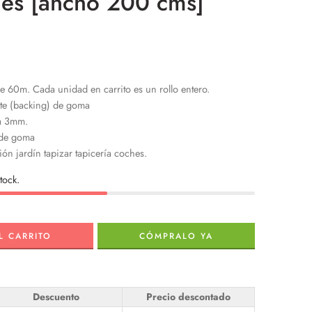
hes [ancho 200 cms]
e 60m. Cada unidad en carrito es un rollo entero.
rte (backing) de goma
a 3mm.
 de goma
ión jardín tapizar tapicería coches.
tock.
L CARRITO
CÓMPRALO YA
Descuento
Precio descontado