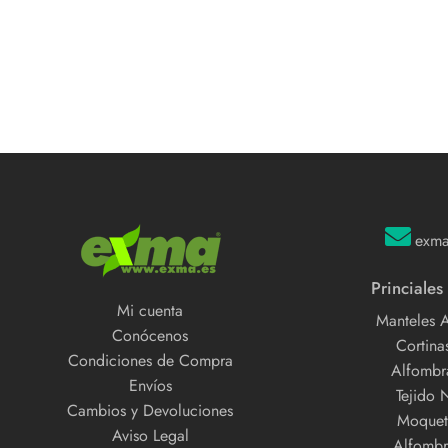
5
exm
Princiales
Mi cuenta
Manteles 
Conócenos
Cortinas
Condiciones de Compra
Alfombra
Envíos
Tejido 
Cambios y Devoluciones
Moquet
Aviso Legal
Alfombr