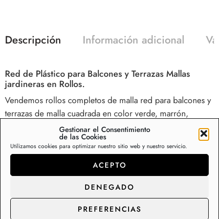
Descripción
Información adicional
Va
Red de Plástico para Balcones y Terrazas Mallas
jardineras en Rollos.
Vendemos rollos completos de malla red para balcones y
terrazas de malla cuadrada en color verde, marrón,
blanco… perfecta para delimitar zonas sembradas o
Gestionar el Consentimiento
de las Cookies
florecidas, para sostener flores y plantas colgantes o para
Utilizamos cookies para optimizar nuestro sitio web y nuestro servicio.
cerrar balcones. La malla para terrazas y jardines es ideal
ACEPTO
para crear cerrar balcones y barandillas, proteger árboles
y plantas, se puede usar en vallas, uso agrícola,
DENEGADO
protección de árboles y plantas, huertos, pequeños
jardines y así dar seguridad y evitar caídas y pérdidas de
PREFERENCIAS
pequeños objetos. Modelo ideal para la protección de