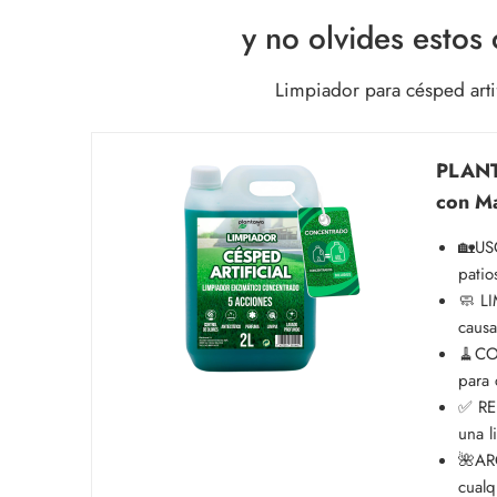
y no olvides estos
Limpiador para césped artif
PLANTA
con Ma
🏡USO
patio
🧼 LI
causa
🧹COM
para 
✅ REN
una l
🌺AR
cualq