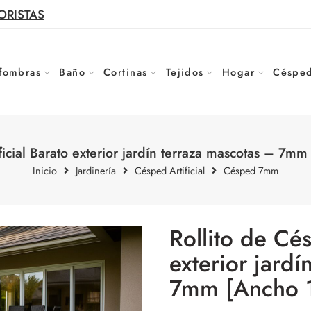
ORISTAS
fombras
Baño
Cortinas
Tejidos
Hogar
Césped
ficial Barato exterior jardín terraza mascotas – 7m
Inicio
Jardinería
Césped Artificial
Césped 7mm
Rollito de Cés
exterior jard
7mm [Ancho 1