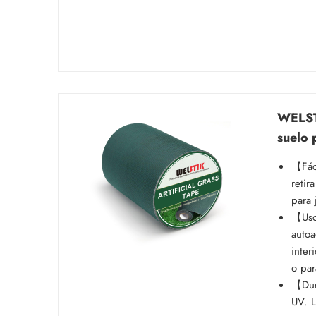
WELSTI
suelo 
【Fáci
retir
para 
【Uso 
autoa
inter
o par
【Dura
UV. L