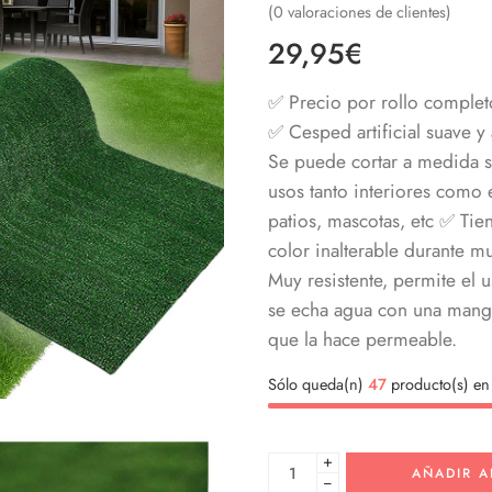
(
0
valoraciones de clientes)
29,95
€
✅ Precio por rollo comple
✅ Cesped artificial suave y 
Se puede cortar a medida si
usos tanto interiores como ex
patios, mascotas, etc ✅ Tie
color inalterable durante 
Muy resistente, permite el u
se echa agua con una mangue
que la hace permeable.
Sólo queda(n)
47
producto(s) en 
+
AÑADIR A
−