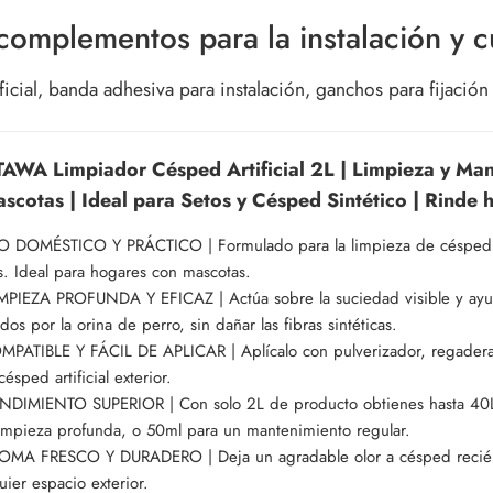
 complementos para la instalación y 
icial, banda adhesiva para instalación, ganchos para fijació
WA Limpiador Césped Artificial 2L | Limpieza y Mante
scotas | Ideal para Setos y Césped Sintético | Rinde 
 DOMÉSTICO Y PRÁCTICO | Formulado para la limpieza de césped artifi
s. Ideal para hogares con mascotas.
MPIEZA PROFUNDA Y EFICAZ | Actúa sobre la suciedad visible y ayuda
dos por la orina de perro, sin dañar las fibras sintéticas.
PATIBLE Y FÁCIL DE APLICAR | Aplícalo con pulverizador, regadera 
césped artificial exterior.
DIMIENTO SUPERIOR | Con solo 2L de producto obtienes hasta 40L d
impieza profunda, o 50ml para un mantenimiento regular.
OMA FRESCO Y DURADERO | Deja un agradable olor a césped recién 
uier espacio exterior.