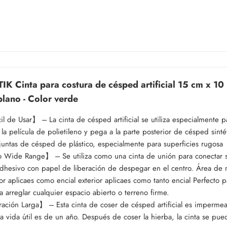
K Cinta para costura de césped artificial 15 cm x 10 
plano - Color verde
l de Usar】 --- La cinta de césped artificial se utiliza especialmente
a la película de polietileno y pega a la parte posterior de césped sintéti
juntas de césped de plástico, especialmente para superficies rugosa
Wide Range】 --- Se utiliza como una cinta de unión para conectar s
dhesivo con papel de liberación de despegar en el centro. Área de ma
ior aplicaes como encial exterior aplicaes como tanto encial Perfecto 
a arreglar cualquier espacio abierto o terreno firme.
ción Larga】 --- Esta cinta de coser de césped artificial es impermeabl
a vida útil es de un año. Después de coser la hierba, la cinta se pued