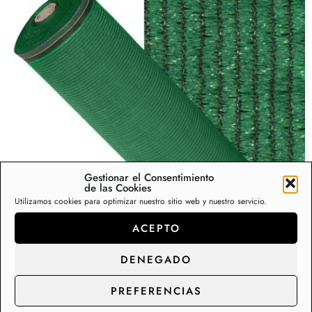
Gestionar el Consentimiento
de las Cookies
Utilizamos cookies para optimizar nuestro sitio web y nuestro servicio.
ACEPTO
Malla Ocultación Sombreo por
Rollos – Verde [Rollo de 2mt
DENEGADO
ancho x 100mt de Largo]
PREFERENCIAS