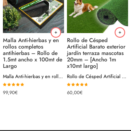
Malla Anti-hierbas y en
Rollo de Césped
rollos completos
Artificial Barato exterior
antihierbas – Rollo de
jardín terraza mascotas
1.5mt ancho x 100mt de
20mm – [Ancho 1m
Largo
x10mt largo]
Malla Anti-hierbas y en rollos completos antihierbas – Rollo de 1.5mt ancho x 100mt de Largo
Rollo de Césped Artificial Barato exterior jardín terraza mascotas 20mm – [Ancho 1m x10mt largo]
Valorado con
Valorado
99,90
€
60,00
€
5.00
de 5
con
4.67
de
5