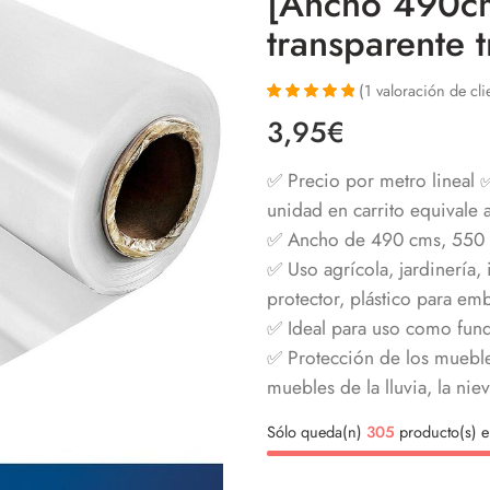
[Ancho 490c
transparente t
(
1
valoración de cli
Valorado con
1
3,95
€
5.00
de 5 en
base a
valoración de
✅ Precio por metro lineal 
un cliente
unidad en carrito equivale 
✅ Ancho de 490 cms, 550 
✅ Uso agrícola, jardinería,
protector, plástico para emb
✅ Ideal para uso como fun
✅ Protección de los mueble
muebles de la lluvia, la niev
Sólo queda(n)
305
producto(s) e