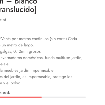
m – Blanco
ranslucido]
ente)
✅Venta por metros continuos (sin corte) Cada
a un metro de largo.
galgas, 0.12mm grosor.
 invernaderos domésticos, funda multiuso jardín,
alaje.
da muebles jardín impermeable
s del jardín, es impermeable, protege los
e y el polvo.
n stock.