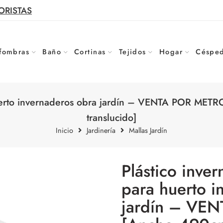
ORISTAS
fombras
Baño
Cortinas
Tejidos
Hogar
Césped
 huerto invernaderos obra jardín – VENTA POR MET
translucido]
Inicio
Jardinería
Mallas Jardín
Plástico inver
para huerto i
jardín – VE