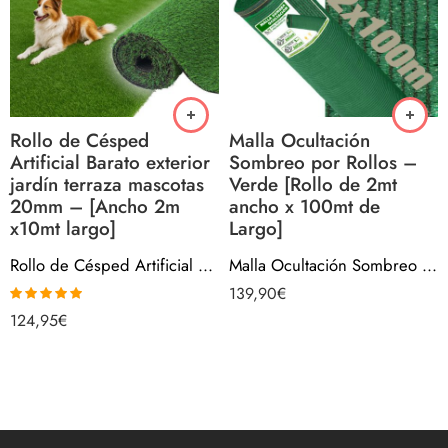
Rollo de Césped
Malla Ocultación
Artificial Barato exterior
Sombreo por Rollos –
jardín terraza mascotas
Verde [Rollo de 2mt
20mm – [Ancho 2m
ancho x 100mt de
x10mt largo]
Largo]
Rollo de Césped Artificial Barato exterior jardín terraza mascotas 20mm – [Ancho 2m x10mt largo]
Malla Ocultación Sombreo por Rollos – Verde [Rollo de 2mt ancho x 100mt de Largo]
139,90
€
Valorado con
124,95
€
5.00
de 5