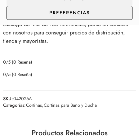
ducha.
PREFERENCIAS
Somos fabricantes e importadores de Cortinas, con un
catálogo de más de 100 referencias, ponte en contacto
con nosotros para conseguir precios de distribución,
tienda y mayoristas.
0/5
(0 Reseña)
0/5
(0 Reseña)
SKU:
042026A
Categorías:
Cortinas
,
Cortinas para Baño y Ducha
Productos Relacionados