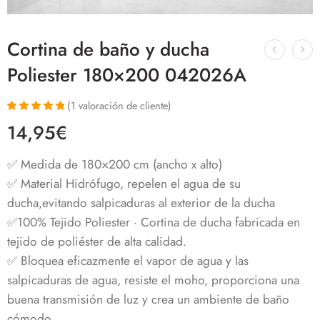
Cortina de baño y ducha
Poliester 180×200 042026A
(
1
valoración de cliente)
Valorado con
1
14,95
€
5.00
de 5 en
base a
valoración de
✅ Medida de 180×200 cm (ancho x alto)
un cliente
✅ Material Hidrófugo, repelen el agua de su
ducha,evitando salpicaduras al exterior de la ducha
✅100% Tejido Poliester · Cortina de ducha fabricada en
tejido de poliéster de alta calidad.
✅ Bloquea eficazmente el vapor de agua y las
salpicaduras de agua, resiste el moho, proporciona una
buena transmisión de luz y crea un ambiente de baño
cómodo.