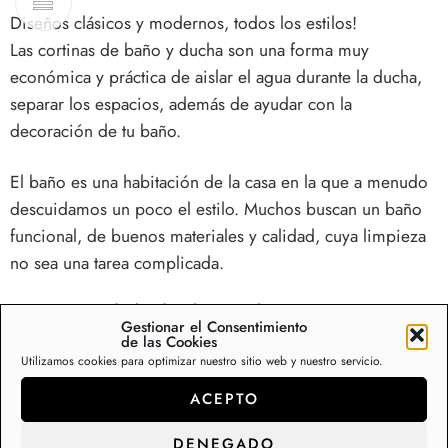
Diseños clásicos y modernos, todos los estilos!
Las
cortinas de baño y ducha
son una forma muy
económica y práctica de aislar el agua durante la ducha,
separar los espacios, además de ayudar con la
decoración de tu baño.
El baño es una habitación de la casa en la que a menudo
descuidamos un poco el estilo. Muchos buscan un baño
funcional, de buenos materiales y calidad, cuya limpieza
no sea una tarea complicada.
Cortinas para ducha de tela antimoho.
Gestionar el Consentimiento
Nuestra cortina de ducha antimoho previene la formación
de las Cookies
Utilizamos cookies para optimizar nuestro sitio web y nuestro servicio.
de humedades y moho en tu bañera o plato de ducha.
Seguridad y confort en tu baño con el máximo estilo.
ACEPTO
Fábrica y distribución de cortinas de baño y
DENEGADO