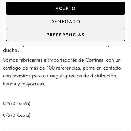
Cortinas para ducha de tela antimoho.
ACEPTO
Nuestra cortina de ducha antimoho previene la formación
de humedades y moho en tu bañera o plato de ducha.
DENEGADO
Seguridad y confort en tu baño con el máximo estilo.
PREFERENCIAS
Fábrica y distribución de cortinas de baño y
ducha.
Somos fabricantes e importadores de Cortinas, con un
catálogo de más de 100 referencias, ponte en contacto
con nosotros para conseguir precios de distribución,
tienda y mayoristas.
0/5
(0 Reseña)
0/5
(0 Reseña)